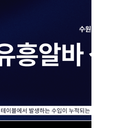
달해 있습니다.해운대, 서면, 광안리 등 여러
지역이 밤에도 활기차며부산 유흥알바 클럽·
바·라운지·포차·라이브바 등이 서로 다른 분위
기를 제공합니다. 부산유흥알바 구인구직사이
트 부산의 밤문화는 크게 세 가지 축으로 분류
됩니다: 바·펍·클럽 문화 : 음악·칵테일·댄스 중
심 해변가·루프탑 바 : 바다 전망과 함께하는
칵테일 문화 부산유흥알바 전통 포장마차·노
래방 등 여유 있는 밤 문화 ※ 이들은 대부분
합법적인 음식·음료 업소 입니다. 2. 부산유흥
알바핵심 유흥 지역별 특징 🔹 서면
(Seomyeon) – 부산의 대표 밤문화 중심지 설
명 : 부산에서 가장 활기찬 밤문화 지역으로,
지하철역 주변 전체가 유흥 밀집 지역입니다.
특징 클럽·펍·바·라운지 가 밀집 외국인도 많이
찾는 곳 도보로 여러 업소를 즐길 수 있