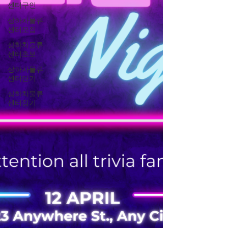
센터구인
류 분류 및 적재 컨베이어 벨트 작업 지역별 분
류 작업 트럭 적재 및 하차 주로 CJ대한통운,
상하차물류
센터모집
한진, 롯데택배 같은 대형 물류센터나 지역 허
브 터
상하차물류
센터초보
상하차물류
센터단기
상하차물류
센터장기