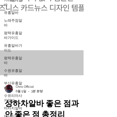
가라오케알
바
유흥알바
노래주점알
바
평택유흥알
바가이드
유흥알바가
이드
평택유흥알
바
수원유흥알
바
부산유흥알
바
수유리마사
Chris Official
지알바
6월 5일
3분 분량
마사지알바
상하차알바 좋은 점과
마사지구인