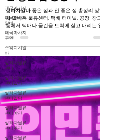
안 좋은 점 총정리
태국마사지
태국마사지
알바
상하차알바 좋은 점과 안 좋은 점 총정리 상하
차 알바는 물류센터, 택배 터미널, 공장, 창고
태국마사지
구인
등에서 택배나 물건을 트럭에 싣고 내리는 일
을 말합니다. 대표적인 단기 고수익 육체노동
스웨디시알
바
알바로 알려져 있으며, 특히 야간 근무나 성수
기에는 높은 일당 때문에 많은 사람들이 한 번
상하차물류
센터
쯤 경험해보는 일자리입니다. 상하차알바 하
지만 “돈은 많이 준다”는 이미지와 달리 실제
상하차물류
센터알바
현장은 체력 소모가 크고 근무 환경이 강한 편
이라 장단점이 확실한 알바입니다. 이번 글에
상하차물류
센터일당
서는 상하차 알바의 현실적인 좋은 점과 안 좋
은 점을 균형 있게 정리해보겠습니다. 상하차
상하차물류
센터야간
알바 단기알바 중장기알바 알아보자 1. 상하차
알바란 무엇인가? 상하차 알바는 물류 이동 과
상하차물류
센터주간
정에서 트럭이나 컨테이너에 물건을 싣고 내
리는 작업입니다. 주요 업무 택배 상자 하역 물
상하차물류