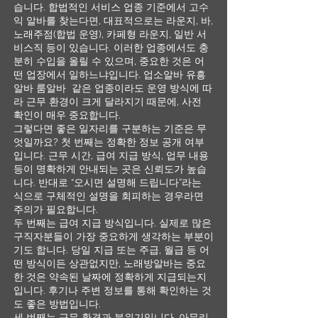
습니다. 합법적인 서비스 업종 기준에서 고수
익 알바를 찾는다면, 대표적으로는 라운지, 바,
노래주점(합법 운영), 카페형 라운지, 일반 서
비스직 등이 있습니다. 이러한 업종에서도 충
분히 수입을 올릴 수 있으며, 중요한 것은 어
떤 업장에서 일하느냐입니다. 업소알바 유흥
알바 룸알바 같은 업종이라도 운영 방식에 따
라 근무 환경이 크게 달라지기 때문에, 사전
확인이 매우 중요합니다.
그렇다면 좋은 일자리를 구분하는 기준은 무
엇일까요? 첫 번째는 정확한 정보 공개 여부
입니다. 근무 시간, 급여 지급 방식, 업무 내용
등이 명확하게 안내되는 곳은 신뢰도가 높습
니다. 반대로 “오시면 설명해 드립니다”라는
식으로 구체적인 설명을 회피하는 경우라면
주의가 필요합니다.
두 번째는 급여 지급 방식입니다. 실제로 많은
구직자분들이 가장 중요하게 생각하는 부분이
기도 합니다. 당일 지급 또는 주급, 월급 등 어
떤 방식이든 상관없지만, 노래방알바는 중요
한 것은 약속된 날짜에 정확하게 지급되는지
입니다. 후기나 주변 정보를 통해 확인하는 것
도 좋은 방법입니다.
세 번째는 근무 환경과 분위기입니다. 아무리