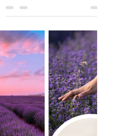
수유리는 강북권 대표 생활 상권으로, 주거 밀
집 지역과 역세권 상권이 결합된 구조를 가지
고 있다. 수유리마사지알바 화려한 유흥 중심
상권과는 다르게 생활형 마사지 수요가 안정
적인 지역으로, 꾸준한 근무를 원하는 사람들
에게 적합한 마사지알바 지역으로 평가된다.
특히 스포츠마사지, 일반 마사지 위주의 매장
이 많아 초보자 진입 부담이 비교적 낮다. 수유
리마사지알바 구인구직 1. 수유리마사지알바
구인주기 마다 틀리다 수유리 마사지 상권 특
징 수유리는 수유역을 중심으로 상권이 형성
되어 있으며, 인근 주거지역 거주민과 직장인,
자영업 종사자들이 주요 고객층이다. 일회성
방문보다 재방문·단골 비중이 높은 구조 라서
매장 분위기가 비교적 차분하고 안정적인 편
이다. 유동 인구는 많지만 과도하게 붐비는 상
권은 아니기 때문에, 지나치게 바쁘거나 경쟁
이 심한 환경을 부담스러워하는 사람에게 잘