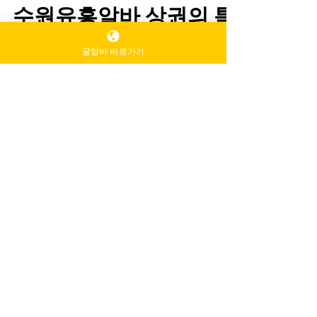
꿀알바 바로가기
-
1월 13일
2분 분량
수원유흥알바 상권의 특
징
수원유흥알바 수원은 경기 남부의 대표적인
대도시로, 인구 규모와 상권이 탄탄해 유흥 수
요가 꾸준한 지역이다. 인계동, 권선동, 수원역
인근을 중심으로 상권이 형성되어 있으며, 직
장인·자영업자·외부 방문객이 고르게 유입된
다. 이런 구조 덕분에 수원 유흥알바는 “안정적
인 수입이 가능한 지역”, “초보와 경력자 모두