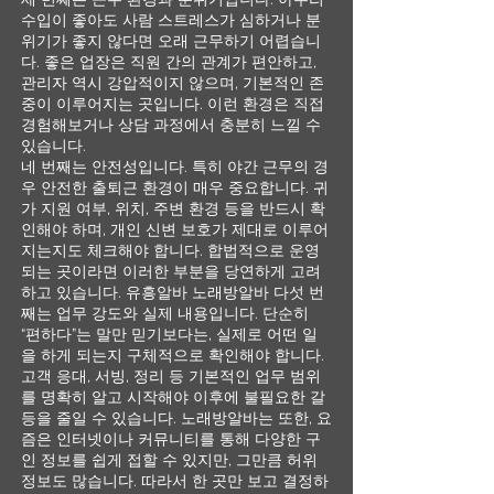
수입이 좋아도 사람 스트레스가 심하거나 분
위기가 좋지 않다면 오래 근무하기 어렵습니
다. 좋은 업장은 직원 간의 관계가 편안하고,
관리자 역시 강압적이지 않으며, 기본적인 존
중이 이루어지는 곳입니다. 이런 환경은 직접
경험해보거나 상담 과정에서 충분히 느낄 수
있습니다.
네 번째는 안전성입니다. 특히 야간 근무의 경
우 안전한 출퇴근 환경이 매우 중요합니다. 귀
가 지원 여부, 위치, 주변 환경 등을 반드시 확
인해야 하며, 개인 신변 보호가 제대로 이루어
지는지도 체크해야 합니다. 합법적으로 운영
되는 곳이라면 이러한 부분을 당연하게 고려
하고 있습니다. 유흥알바 노래방알바 다섯 번
째는 업무 강도와 실제 내용입니다. 단순히
“편하다”는 말만 믿기보다는, 실제로 어떤 일
을 하게 되는지 구체적으로 확인해야 합니다.
고객 응대, 서빙, 정리 등 기본적인 업무 범위
를 명확히 알고 시작해야 이후에 불필요한 갈
등을 줄일 수 있습니다. 노래방알바는 또한, 요
즘은 인터넷이나 커뮤니티를 통해 다양한 구
인 정보를 쉽게 접할 수 있지만, 그만큼 허위
정보도 많습니다. 따라서 한 곳만 보고 결정하