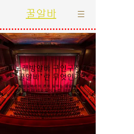
꿀알바
노래방알바 구인구직
"꿀알바"란 무엇인가
노래방알바에서 흔히 말하는 꿀알바란
근무 조건 대비 수입이 높고, 근무 강도·
스트레스·리스크가 비교적 낮은 일자리
를 의미합니다.단순히 시급이나 일당이
높다고 해서 꿀알바라고 부르지는 않으
며, 안전성·근무 환경·정산의 투명성·출
근 자유도까지 종합적으로 고려해 판단
합니다.