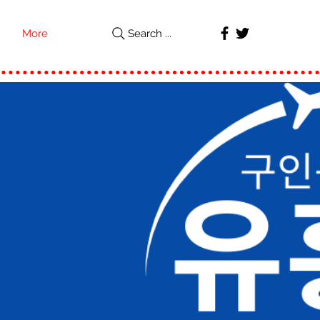
More
Search ...