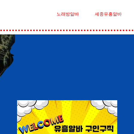
노래방알바
세종유흥알바