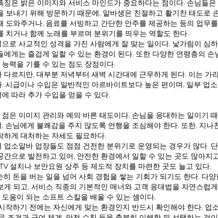
특징은 밝은 이미지와 서비스 마인드가 중요하다는 점이다. 손님들은
을 보내기 위해 방문하기 때문에, 알바생은 친절하고 활기찬 태도로 손
때 도와주거나, 음료를 서빙하고 간단한 안주를 제공하는 등의 업무를
를 치거나 함께 노래를 부르며 분위기를 띄우는 역할도 한다.
으로 사교적인 성격을 가진 사람에게 잘 맞는 일이다. 낯가림이 심하
들에게는 즐겁게 일할 수 있는 환경이 된다. 또한 다양한 연령층의 손님
능력을 기를 수 있는 점도 장점이다.
 다르지만, 대부분 저녁부터 새벽 시간대에 근무하게 된다. 이는 가
. 시급이나 수입은 일반적인 아르바이트보다 높은 편이며, 일부 업
에 따라 추가 수입을 얻을 수 있다.
점은 이미지 관리와 예의 바른 태도이다. 손님을 응대하는 일이기 때
, 손님에게 불쾌감을 주지 않도록 언행을 조심해야 한다. 또한, 지나친
착하게 대처하는 자세도 필요하다.
 업소알바 업장들도 점점 건전한 분위기로 운영되는 경우가 많다. 
공간으로 발전하고 있어, 안전한 환경에서 일할 수 있는 곳도 많아지고
TV 설치나 보안요원 상주 등 제도적 장치를 마련한 곳도 늘고 있다.
순히 돈을 버는 일을 넘어 사회 경험을 쌓는 기회가 되기도 한다. 다
보게 되고, 서비스 직종의 기본적인 매너와 고객 응대법을 자연스럽게 
도움이 되는 소프트 스킬을 배울 수 있는 셈이다.
 시작하기 전에는 자신에게 맞는 환경인지 반드시 확인해야 한다. 업
무 조건과 급여 체계, 안전 수칙 등을 충분히 이해한 뒤 선택하는 것이