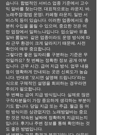
습니다. 합법적인 서비스 업종 기준에서 고수
익 알바를 찾는다면, 대표적으로는 라운지, 바,
노래주점(합법 운영), 카페형 라운지, 일반 서
비스직 등이 있습니다. 이러한 업종에서도 충
분히 수입을 올릴 수 있으며, 중요한 것은 어
떤 업장에서 일하느냐입니다. 업소알바 유흥
알바 룸알바 같은 업종이라도 운영 방식에 따
라 근무 환경이 크게 달라지기 때문에, 사전
확인이 매우 중요합니다.
그렇다면 좋은 일자리를 구분하는 기준은 무
엇일까요? 첫 번째는 정확한 정보 공개 여부
입니다. 근무 시간, 급여 지급 방식, 업무 내용
등이 명확하게 안내되는 곳은 신뢰도가 높습
니다. 반대로 “오시면 설명해 드립니다”라는
식으로 구체적인 설명을 회피하는 경우라면
주의가 필요합니다.
두 번째는 급여 지급 방식입니다. 실제로 많은
구직자분들이 가장 중요하게 생각하는 부분이
기도 합니다. 당일 지급 또는 주급, 월급 등 어
떤 방식이든 상관없지만, 노래방알바는 중요
한 것은 약속된 날짜에 정확하게 지급되는지
입니다. 후기나 주변 정보를 통해 확인하는 것
도 좋은 방법입니다.
세 번째는 근무 환경과 분위기입니다. 아무리