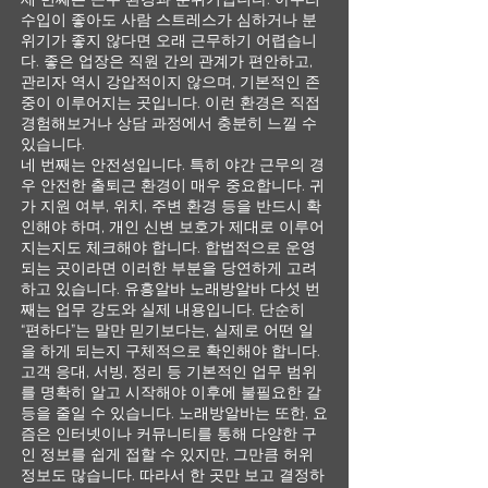
수입이 좋아도 사람 스트레스가 심하거나 분
위기가 좋지 않다면 오래 근무하기 어렵습니
다. 좋은 업장은 직원 간의 관계가 편안하고,
관리자 역시 강압적이지 않으며, 기본적인 존
중이 이루어지는 곳입니다. 이런 환경은 직접
경험해보거나 상담 과정에서 충분히 느낄 수
있습니다.
네 번째는 안전성입니다. 특히 야간 근무의 경
우 안전한 출퇴근 환경이 매우 중요합니다. 귀
가 지원 여부, 위치, 주변 환경 등을 반드시 확
인해야 하며, 개인 신변 보호가 제대로 이루어
지는지도 체크해야 합니다. 합법적으로 운영
되는 곳이라면 이러한 부분을 당연하게 고려
하고 있습니다. 유흥알바 노래방알바 다섯 번
째는 업무 강도와 실제 내용입니다. 단순히
“편하다”는 말만 믿기보다는, 실제로 어떤 일
을 하게 되는지 구체적으로 확인해야 합니다.
고객 응대, 서빙, 정리 등 기본적인 업무 범위
를 명확히 알고 시작해야 이후에 불필요한 갈
등을 줄일 수 있습니다. 노래방알바는 또한, 요
즘은 인터넷이나 커뮤니티를 통해 다양한 구
인 정보를 쉽게 접할 수 있지만, 그만큼 허위
정보도 많습니다. 따라서 한 곳만 보고 결정하