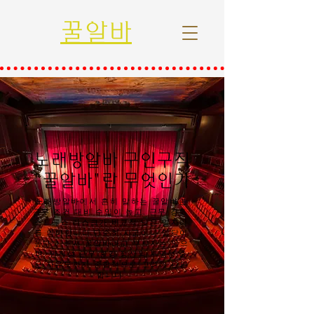
꿀알바
노래방알바 구인구직
"꿀알바"란 무엇인가
노래방알바에서 흔히 말하는 꿀알바란
근무 조건 대비 수입이 높고, 근무 강도·
스트레스·리스크가 비교적 낮은 일자리
를 의미합니다.단순히 시급이나 일당이
높다고 해서 꿀알바라고 부르지는 않으
며, 안전성·근무 환경·정산의 투명성·출
근 자유도까지 종합적으로 고려해 판단
합니다.