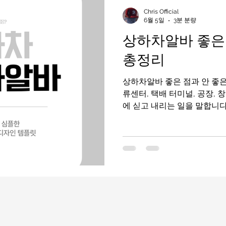
인천유흥알바가이드
인천유흥알바
유흥알바가이드
Chris Official
6월 5일
3분 분량
상하차알바 좋은 
라오케알바
유흥알바
노래주점알바
평택유흥알바가
총정리
상하차알바 좋은 점과 안 좋은 점 총정리 
부산유흥알바
수유리마사지알바
마사지알바
류센터, 택배 터미널, 공장,
에 싣고 내리는 일을 말합니다
노동 알바로 알려져 있으며,
높은 일당 때문에 많은 사람
리입니다. 상하차알바 하지만 
달리 실제 현장은 체력 소모가
라 장단점이 확실한 알바입니
바의 현실적인 좋은 점과 안 
겠습니다. 상하차알바 단기알바
하차 알바란 무엇인가? 상하
트럭이나 컨테이너에 물건을 