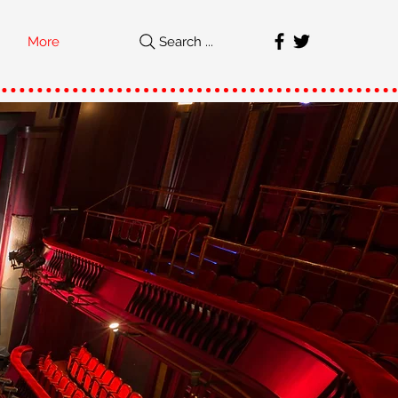
More
Search ...
직
가