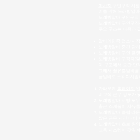
마사지
구인구직 시장에
이를 위해 노래방알바
노래방알바
구인구직 
노래방알바 구인구직은
주요 구조는 다음과 
알바의민족
업소(사장,
노래방알바 중간 관리
노래방알바 구인 플랫
노래방알바 구직자(
이 구조에서 중간 단계
그래서 꿀유흥알바를 
꿀알바로
스웨디시알
가라오케
홈페이지
알
비교적 근무 강도가 
노래방알바
서빙·도우
출근 스케줄이 자유롭
노래방알바 클럽·라운
짧은 근무 시간 대비 
노래방알바 초보 환영
교육 시스템이 갖춰져 