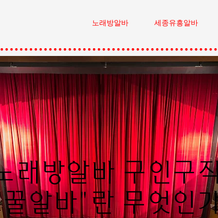
노래방알바
세종유흥알바
노래방알바 구인구
"꿀알바"란 무엇인