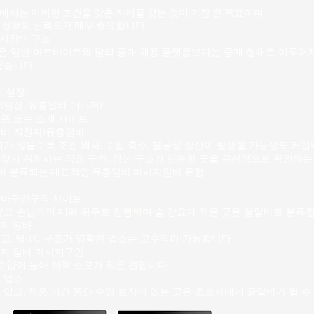
업무 택배 상자 하역 물류 분
서는 이러한 조건을 갖춘 자리를 찾는 것이 가장 큰 목표이며,
지역별 분류 작업 트럭 적재 및
 정보의 신뢰도가 매우 중요합니다.
진, 롯데택배 같은 대형 물류
시장의 구조
 일반 아르바이트와 달리 공개 채용 플랫폼보다는 중개 형태로 이루어지
같습니다.
 실장)
(팀장,
유흥알바
매니저)
폼 또는 소개 사이트
알바 지원자)유흥알바
가 많을수록 조건 왜곡, 수입 축소, 불공정 정산이 발생할 가능성
도 커집
찾기 위해서는 직접 구인, 정산 구조가 단순한 곳을 우선적으로 확인하는
바
분류되는 대표적인 유흥알바 마사지알바 유형
바구인구직 사이트
낮고 손님과의 대화 위주로 진행되며,술 강요가 적은 곳은 꿀알바로 분류됩
미 알바
고, 팁·TC 구조가 명확한 업소는 고수익이 가능합니다.
지 알바 마사지구인
수입이 높아 체력 소모가 적은 편입니다.
 업소
있고, 적응 기간 동안 수입 보장이 있는 곳은 초보자에게 꿀알바가 될 수