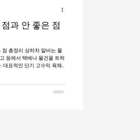
밤알바
룸알바
점과 안 좋은 점
이드
유흥알바가이드
상하차 알바는 물
마사지구인
태국마사지
 창고 등에서 택배나 물건을 트럭
. 대표적인 단기 고수익 육체
 특히 야간 근무나 성수기에는
들이 한 번쯤 경험해보는 일자
“돈은 많이 준다”는 이미지와
 크고 근무 환경이 강한 편이
다. 이번 글에서는 상하차 알
좋은 점을 균형 있게 정리해보
 중장기알바 알아보자 1. 상
차 알바는 물류 이동 과정에서
싣고 내리는 작업입니다. 주요