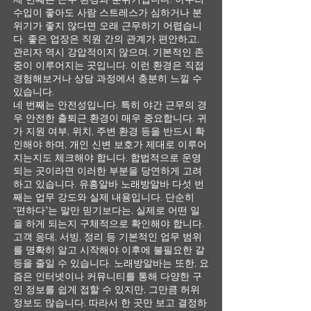
수입이 좋아도 사람 스트레스가 심하거나 분
위기가 좋지 않다면 오래 근무하기 어렵습니
다. 좋은 업장은 직원 간의 관계가 편안하고,
관리자 역시 강압적이지 않으며, 기본적인 존
중이 이루어지는 곳입니다. 이런 환경은 직접
경험해보거나 상담 과정에서 충분히 느낄 수
있습니다.
네 번째는 안전성입니다. 특히 야간 근무의 경
우 안전한 출퇴근 환경이 매우 중요합니다. 귀
가 지원 여부, 위치, 주변 환경 등을 반드시 확
인해야 하며, 개인 신변 보호가 제대로 이루어
지는지도 체크해야 합니다. 합법적으로 운영
되는 곳이라면 이러한 부분을 당연하게 고려
하고 있습니다. 유흥알바 노래방알바 다섯 번
째는 업무 강도와 실제 내용입니다. 단순히
“편하다”는 말만 믿기보다는, 실제로 어떤 일
을 하게 되는지 구체적으로 확인해야 합니다.
고객 응대, 서빙, 정리 등 기본적인 업무 범위
를 명확히 알고 시작해야 이후에 불필요한 갈
등을 줄일 수 있습니다. 노래방알바는 또한, 요
즘은 인터넷이나 커뮤니티를 통해 다양한 구
인 정보를 쉽게 접할 수 있지만, 그만큼 허위
정보도 많습니다. 따라서 한 곳만 보고 결정하