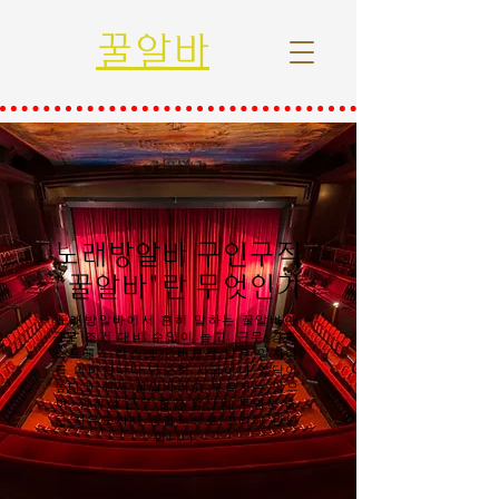
꿀알바
노래방알바 구인구직
"꿀알바"란 무엇인가
노래방알바에서 흔히 말하는 꿀알바란
근무 조건 대비 수입이 높고, 근무 강도·
스트레스·리스크가 비교적 낮은 일자리
를 의미합니다.단순히 시급이나 일당이
높다고 해서 꿀알바라고 부르지는 않으
며, 안전성·근무 환경·정산의 투명성·출
근 자유도까지 종합적으로 고려해 판단
합니다.