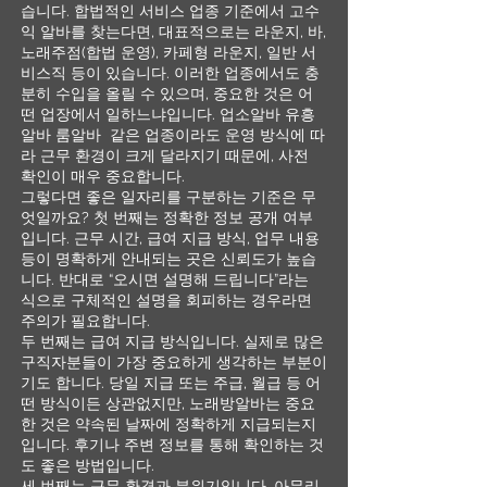
습니다. 합법적인 서비스 업종 기준에서 고수
익 알바를 찾는다면, 대표적으로는 라운지, 바,
노래주점(합법 운영), 카페형 라운지, 일반 서
비스직 등이 있습니다. 이러한 업종에서도 충
분히 수입을 올릴 수 있으며, 중요한 것은 어
떤 업장에서 일하느냐입니다. 업소알바 유흥
알바 룸알바 같은 업종이라도 운영 방식에 따
라 근무 환경이 크게 달라지기 때문에, 사전
확인이 매우 중요합니다.
그렇다면 좋은 일자리를 구분하는 기준은 무
엇일까요? 첫 번째는 정확한 정보 공개 여부
입니다. 근무 시간, 급여 지급 방식, 업무 내용
등이 명확하게 안내되는 곳은 신뢰도가 높습
니다. 반대로 “오시면 설명해 드립니다”라는
식으로 구체적인 설명을 회피하는 경우라면
주의가 필요합니다.
두 번째는 급여 지급 방식입니다. 실제로 많은
구직자분들이 가장 중요하게 생각하는 부분이
기도 합니다. 당일 지급 또는 주급, 월급 등 어
떤 방식이든 상관없지만, 노래방알바는 중요
한 것은 약속된 날짜에 정확하게 지급되는지
입니다. 후기나 주변 정보를 통해 확인하는 것
도 좋은 방법입니다.
세 번째는 근무 환경과 분위기입니다. 아무리