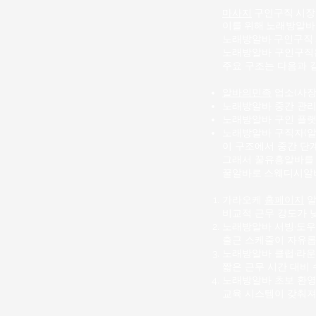
마사지
구인구직 시장에
이를 위해 노래방알바
노래방알바
구인구직 
노래방알바 구인구직은
주요 구조는 다음과 
알바의민족
업소(사장,
노래방알바 중간 관리
노래방알바 구인 플랫
노래방알바 구직자(
이 구조에서 중간 단계
그래서 꿀유흥알바를 
꿀알바로
스웨디시알
가라오케
홈페이지
알
비교적 근무 강도가 
노래방알바
서빙·도우
출근 스케줄이 자유롭
노래방알바 클럽·라운
짧은 근무 시간 대비 
노래방알바 초보 환영
교육 시스템이 갖춰져 