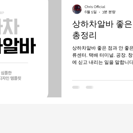
인천유흥알바가이드
인천유흥알바
유흥알바가이드
Chris Official
6월 5일
3분 분량
상하차알바 좋은 
라오케알바
유흥알바
노래주점알바
평택유흥알바가
총정리
상하차알바 좋은 점과 안 좋은 점 총정리 
부산유흥알바
수유리마사지알바
마사지알바
류센터, 택배 터미널, 공장,
에 싣고 내리는 일을 말합니다
노동 알바로 알려져 있으며,
높은 일당 때문에 많은 사람
리입니다. 상하차알바 하지만 
달리 실제 현장은 체력 소모가
라 장단점이 확실한 알바입니
바의 현실적인 좋은 점과 안 
겠습니다. 상하차알바 단기알바
하차 알바란 무엇인가? 상하
트럭이나 컨테이너에 물건을 