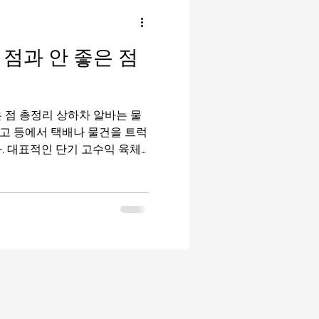
밤알바
룸알바
점과 안 좋은 점
이드
유흥알바가이드
상하차 알바는 물
마사지구인
태국마사지
 창고 등에서 택배나 물건을 트럭
. 대표적인 단기 고수익 육체
 특히 야간 근무나 성수기에는
들이 한 번쯤 경험해보는 일자
“돈은 많이 준다”는 이미지와
 크고 근무 환경이 강한 편이
다. 이번 글에서는 상하차 알
좋은 점을 균형 있게 정리해보
 중장기알바 알아보자 1. 상
차 알바는 물류 이동 과정에서
싣고 내리는 작업입니다. 주요