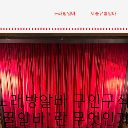
노래방알바
세종유흥알바
노래방알바 구인구
"꿀알바"란 무엇인