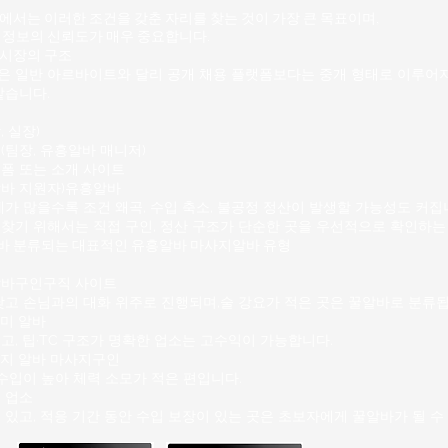
업무 택배 상자 하역 물류 분
서는 이러한 조건을 갖춘 자리를 찾는 것이 가장 큰 목표이며,
지역별 분류 작업 트럭 적재 및
 정보의 신뢰도가 매우 중요합니다.
진, 롯데택배 같은 대형 물류
시장의 구조
 일반 아르바이트와 달리 공개 채용 플랫폼보다는 중개 형태로 이루어지
같습니다.
 실장)
(팀장,
유흥알바
매니저)
폼 또는 소개 사이트
알바 지원자)유흥알바
가 많을수록 조건 왜곡, 수입 축소, 불공정 정산이 발생할 가능성
도 커집
찾기 위해서는 직접 구인, 정산 구조가 단순한 곳을 우선적으로 확인하는
바
분류되는 대표적인 유흥알바 마사지알바 유형
바구인구직 사이트
낮고 손님과의 대화 위주로 진행되며,술 강요가 적은 곳은 꿀알바로 분류됩
미 알바
고, 팁·TC 구조가 명확한 업소는 고수익이 가능합니다.
지 알바 마사지구인
수입이 높아 체력 소모가 적은 편입니다.
 업소
있고, 적응 기간 동안 수입 보장이 있는 곳은 초보자에게 꿀알바가 될 수