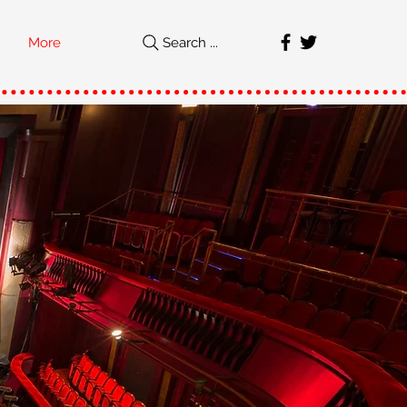
More
Search ...
직
가