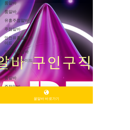
룸알바
룸알바
유흥주점알바
주점알바
인천유흥알바가
이드
인천유흥알바
유흥알바가이드
밤알바
룸알바
주점알바
여성알바
꿀알바 바로가기
가라오케알바
유흥알바
노래주점알바