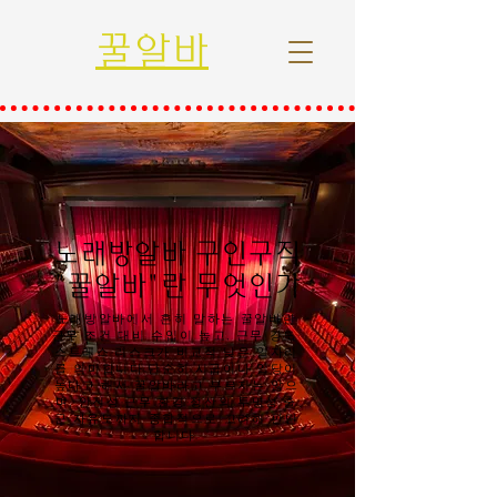
꿀알바
노래방알바 구인구직
"꿀알바"란 무엇인가
노래방알바에서 흔히 말하는 꿀알바란
근무 조건 대비 수입이 높고, 근무 강도·
스트레스·리스크가 비교적 낮은 일자리
를 의미합니다.단순히 시급이나 일당이
높다고 해서 꿀알바라고 부르지는 않으
며, 안전성·근무 환경·정산의 투명성·출
근 자유도까지 종합적으로 고려해 판단
합니다.