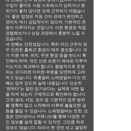
수입이 좋아도 사람 스트레스가 심하거나 분
위기가 좋지 않다면 오래 근무하기 어렵습니
다. 좋은 업장은 직원 간의 관계가 편안하고,
관리자 역시 강압적이지 않으며, 기본적인 존
중이 이루어지는 곳입니다. 이런 환경은 직접
경험해보거나 상담 과정에서 충분히 느낄 수
있습니다.
네 번째는 안전성입니다. 특히 야간 근무의 경
우 안전한 출퇴근 환경이 매우 중요합니다. 귀
가 지원 여부, 위치, 주변 환경 등을 반드시 확
인해야 하며, 개인 신변 보호가 제대로 이루어
지는지도 체크해야 합니다. 합법적으로 운영
되는 곳이라면 이러한 부분을 당연하게 고려
하고 있습니다. 유흥알바 노래방알바 다섯 번
째는 업무 강도와 실제 내용입니다. 단순히
“편하다”는 말만 믿기보다는, 실제로 어떤 일
을 하게 되는지 구체적으로 확인해야 합니다.
고객 응대, 서빙, 정리 등 기본적인 업무 범위
를 명확히 알고 시작해야 이후에 불필요한 갈
등을 줄일 수 있습니다. 노래방알바는 또한, 요
즘은 인터넷이나 커뮤니티를 통해 다양한 구
인 정보를 쉽게 접할 수 있지만, 그만큼 허위
정보도 많습니다. 따라서 한 곳만 보고 결정하