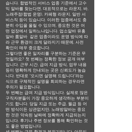
습니다. 합법적인 서비스 업종 기준에서 고수
익 알바를 찾는다면, 대표적으로는 라운지, 바,
노래주점(합법 운영), 카페형 라운지, 일반 서
비스직 등이 있습니다. 이러한 업종에서도 충
분히 수입을 올릴 수 있으며, 중요한 것은 어
떤 업장에서 일하느냐입니다. 업소알바 유흥
알바 룸알바 같은 업종이라도 운영 방식에 따
라 근무 환경이 크게 달라지기 때문에, 사전
확인이 매우 중요합니다.
그렇다면 좋은 일자리를 구분하는 기준은 무
엇일까요? 첫 번째는 정확한 정보 공개 여부
입니다. 근무 시간, 급여 지급 방식, 업무 내용
등이 명확하게 안내되는 곳은 신뢰도가 높습
니다. 반대로 “오시면 설명해 드립니다”라는
식으로 구체적인 설명을 회피하는 경우라면
주의가 필요합니다.
두 번째는 급여 지급 방식입니다. 실제로 많은
구직자분들이 가장 중요하게 생각하는 부분이
기도 합니다. 당일 지급 또는 주급, 월급 등 어
떤 방식이든 상관없지만, 노래방알바는 중요
한 것은 약속된 날짜에 정확하게 지급되는지
입니다. 후기나 주변 정보를 통해 확인하는 것
도 좋은 방법입니다.
세 번째는 근무 환경과 분위기입니다. 아무리