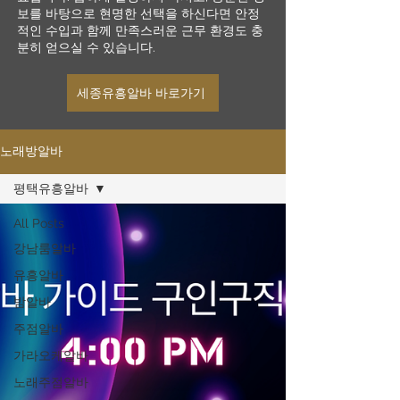
보를 바탕으로 현명한 선택을 하신다면 안정
적인 수입과 함께 만족스러운 근무 환경도 충
분히 얻으실 수 있습니다.
세종유흥알바 바로가기
노래방알바
평택유흥알바
All Posts
강남룸알바
유흥알바
밤알바
주점알바
가라오케알바
노래주점알바