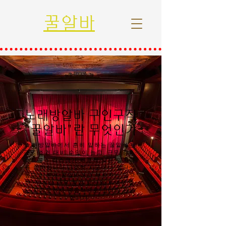
꿀알바
노래방알바 구인구직
"꿀알바"란 무엇인가
노래방알바에서 흔히 말하는 꿀알바란
근무 조건 대비 수입이 높고, 근무 강도·
스트레스·리스크가 비교적 낮은 일자리
를 의미합니다.단순히 시급이나 일당이
높다고 해서 꿀알바라고 부르지는 않으
며, 안전성·근무 환경·정산의 투명성·출
근 자유도까지 종합적으로 고려해 판단
합니다.