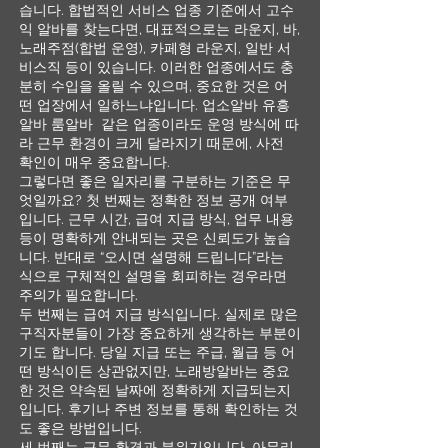
습니다. 합법적인 서비스 업종 기준에서 고수
익 알바를 찾는다면, 대표적으로는 라운지, 바,
노래주점(합법 운영), 카페형 라운지, 일반 서
비스직 등이 있습니다. 이러한 업종에서도 충
분히 수입을 올릴 수 있으며, 중요한 것은 어
떤 업장에서 일하느냐입니다. 업소알바 유흥
알바 룸알바 같은 업종이라도 운영 방식에 따
라 근무 환경이 크게 달라지기 때문에, 사전
확인이 매우 중요합니다.
그렇다면 좋은 일자리를 구분하는 기준은 무
엇일까요? 첫 번째는 정확한 정보 공개 여부
입니다. 근무 시간, 급여 지급 방식, 업무 내용
등이 명확하게 안내되는 곳은 신뢰도가 높습
니다. 반대로 “오시면 설명해 드립니다”라는
식으로 구체적인 설명을 회피하는 경우라면
주의가 필요합니다.
두 번째는 급여 지급 방식입니다. 실제로 많은
구직자분들이 가장 중요하게 생각하는 부분이
기도 합니다. 당일 지급 또는 주급, 월급 등 어
떤 방식이든 상관없지만, 노래방알바는 중요
한 것은 약속된 날짜에 정확하게 지급되는지
입니다. 후기나 주변 정보를 통해 확인하는 것
도 좋은 방법입니다.
세 번째는 근무 환경과 분위기입니다. 아무리