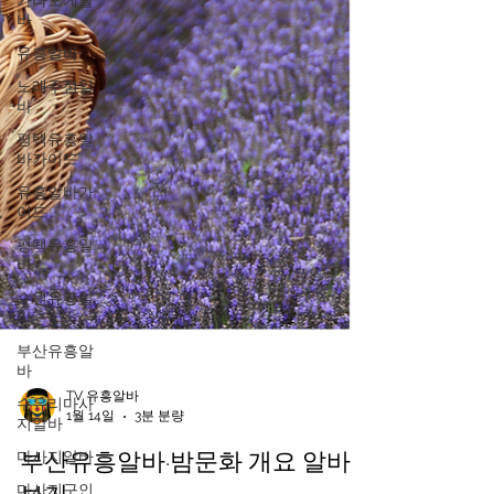
가라오케알
바
유흥알바
노래주점알
바
평택유흥알
바가이드
유흥알바가
이드
평택유흥알
바
수원유흥알
바
부산유흥알
바
수유리마사
지알바
TV 유흥알바
마사지알바
1월 14일
3분 분량
마사지구인