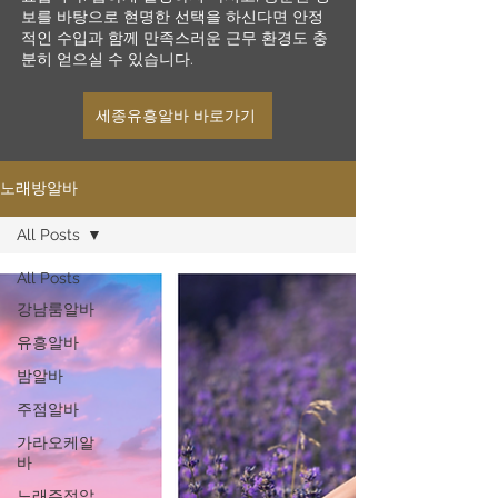
보를 바탕으로 현명한 선택을 하신다면 안정
적인 수입과 함께 만족스러운 근무 환경도 충
분히 얻으실 수 있습니다.
세종유흥알바 바로가기
노래방알바
All Posts
All Posts
강남룸알바
유흥알바
밤알바
주점알바
가라오케알
바
노래주점알