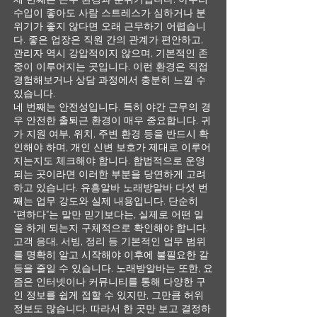
수입이 좋아도 사람 스트레스가 심하거나 분
위기가 좋지 않다면 오래 근무하기 어렵습니
다. 좋은 업장은 직원 간의 관계가 편안하고,
관리자 역시 강압적이지 않으며, 기본적인 존
중이 이루어지는 곳입니다. 이런 환경은 직접
경험해보거나 상담 과정에서 충분히 느낄 수
있습니다.
네 번째는 안전성입니다. 특히 야간 근무의 경
우 안전한 출퇴근 환경이 매우 중요합니다. 귀
가 지원 여부, 위치, 주변 환경 등을 반드시 확
인해야 하며, 개인 신변 보호가 제대로 이루어
지는지도 체크해야 합니다. 합법적으로 운영
되는 곳이라면 이러한 부분을 당연하게 고려
하고 있습니다. 유흥알바 노래방알바 다섯 번
째는 업무 강도와 실제 내용입니다. 단순히
“편하다”는 말만 믿기보다는, 실제로 어떤 일
을 하게 되는지 구체적으로 확인해야 합니다.
고객 응대, 서빙, 정리 등 기본적인 업무 범위
를 명확히 알고 시작해야 이후에 불필요한 갈
등을 줄일 수 있습니다. 노래방알바는 또한, 요
즘은 인터넷이나 커뮤니티를 통해 다양한 구
인 정보를 쉽게 접할 수 있지만, 그만큼 허위
정보도 많습니다. 따라서 한 곳만 보고 결정하