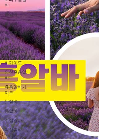
바
룸알바
룸알바
유흥주점알
바
주점알바
인천유흥알
바가이드
인천유흥알
바
유흥알바가
이드
밤알바
룸알바
주점알바
여성알바