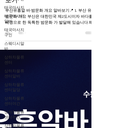
부산유흥알바·밤문화 개요 알바
태국마사지
보기
태국마사지
부산유흥알 바·밤문화 개요 알바보기📍 1. 부산 유흥·
알바
밤문화 개요 부산은 대한민국 제2도시이자 바다를
태국마사지
배경으로 한 독특한 밤문화 가 발달해 있습니다.해
구인
운대, 서면, 광안리 등 여러 지역이 밤에도 활기차며
스웨디시알
부산 유흥알바 클럽·바·라운지·포차·라이브바 등이
바
서로 다른 분위기를 제공합니다. 부산유흥알바 구인
구직사이트 부산의 밤문화는 크게 세 가지 축으로
상하차물류
센터
분류됩니다: 바·펍·클럽 문화 : 음악·칵테일·댄스 중심
해변가·루프탑 바 : 바다 전망과 함께하는 칵테일 문
상하차물류
화 부산유흥알바 전통 포장마차·노래방 등 여유 있
센터알바
는 밤 문화 ※ 이들은 대부분 합법적인 음식·음료 업
상하차물류
소 입니다. 2. 부산유흥알바핵심 유흥 지역별 특징
센터일당
🔹 서면 (Seomyeon) – 부산의 대표 밤문화 중심지
상하차물류
설명 : 부산에서 가장 활기찬 밤문화 지역으로, 지하
센터야간
철역 주변 전체가 유흥 밀집 지역입니다. 특징 클럽·
펍·바·라운지 가 밀집 외국인도 많이 찾는 곳 도보로
상하차물류
여러 업소를 즐길 수 있
센터주간
상하차물류