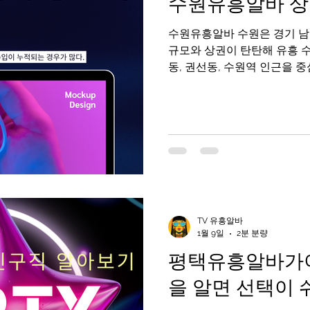
수원유흥알바 상
하철역 주변 전체가 유흥 밀집 
라운지 가 밀집 외국인도 많이
수원유흥알바 수원은 경기 남부의 대표적인 대도시로, 인구
즐길 수 있
규모와 상권이 탄탄해 유흥 
동, 권선동, 수원역 인근을 
며, 직장인·자영업자·외부 방
구조 덕분에 수원 유흥알바는
역”, “초보와 경력자 모두 선
평가받는다. 수원유흥알바 구
상권의 특징 수원은 서울과 
큰 편이다. 주거 인구가 많고
어 요일별 편차가 상대적으로
마무리 자리, 주말에는 지인
전반적으로 콜 흐름이 꾸준하
TV 유흥알바
쏠리지 않아 장기 근무자 비율
1월 9일
2분 분량
유흥알바의 수입 구조 수원 
평택유흥알바가이
(시급 또는 TC) 에 추가 수당(
을 알면 선택이