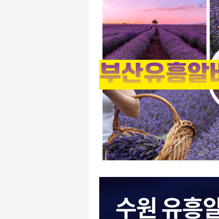
유흥주점알바
주점알바
주점알바
여성알바
가
평택유흥알바
수원유흥알바
태국마사지알바