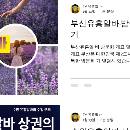
인천유흥알바가이드
인천유흥알바
유흥알바가이드
TV 유흥알바
1월 14일
3분 분량
부산유흥알바·밤
라오케알바
유흥알바
노래주점알바
평택유흥알바가
기
부산유흥알 바·밤문화 개요 알바
부산유흥알바
수유리마사지알바
마사지알바
개요 부산은 대한민국 제2도
특한 밤문화 가 발달해 있습니
러 지역이 밤에도 활기차며부
차·라이브바 등이 서로 다른 분위기를 제공합니다. 부산유흥
알바 구인구직사이트 부산의 
분류됩니다: 바·펍·클럽 문화 
루프탑 바 : 바다 전망과 함
바 전통 포장마차·노래방 등 
부분 합법적인 음식·음료 업소 입니다. 2. 
TV 유흥알바
유흥 지역별 특징 🔹 서면 (Seomyeon) –
1월 13일
2분 분량
화 중심지 설명 : 부산에서 