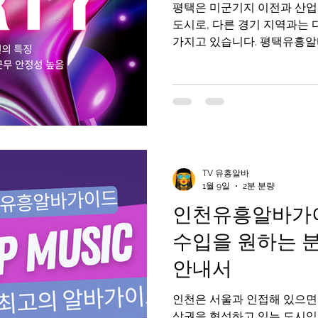
평택은 미군기지 이전과 산업
도시로, 다른 경기 지역과는 
가지고 있습니다. 평택유흥알
국인, 직장인, 장기 체류 인구가
꾸준하며, 조건 또한 지역 특
유흥알바를 고려하고 있다면 
상권 성격과 손님층 을 함께 
택유흥알바가이드 구인구직사이
징 평택 유흥알바는 크게 평택
, 고덕·산업단지 인근 으로 나
TV 유흥알바
중심 상권으로 일반적인 룸, 
1월 9일
2분 분량
습니다. 송탄 지역 : 미군 및
인천유흥알바가이
와 응대 방식이 다소 다릅니다.
위주의 조용한 상권으로 장기
수입을 원하는 
지역마다 손님 성향과 업소 
안내서
인천은 서울과 인접해 있으면
상권을 형성하고 있는 도시입니다