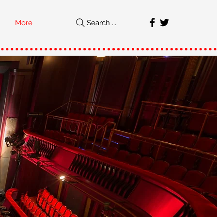
More
Search ...
직
가