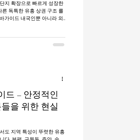
단지 확장으로 빠르게 성장한
다른 독특한 유흥 상권 구조 를
바가이드 내국인뿐 아니라 외
 섞여 있어 유흥알바 수요가
성에 따라 차이가 큽니다. 평택
단순히 시급만 볼 것이 아니라
이해하는 것이 중요합니다. 평
트 1. 평택 유흥 상권의 특
역 인근 , 송탄(미군기지 주변)
뉩니다. 평택역 인근 : 내국인
가라오케, 노래방이 밀집해 있
 외국인 손님 비중이 높아 분위기
드 – 안정적인
 고덕·산단 인근 : 직장인 단골
 근무에 적합합니다. 이처럼
분들을 위한 현실
분위
서도 지역 특성이 뚜렷한 유흥
. 부평, 구월동, 주안, 송