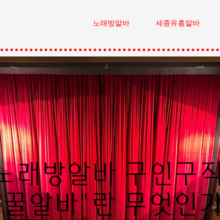
노래방알바
세종유흥알바
노래방알바 구인구
"꿀알바"란 무엇인