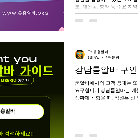
도, 계산동, 청라 등 주요 
꾸준히 발생하고 있으며, 서
인천유흥알바가이드 알아보기
들에게 적합한 환경을 갖추고
유흥알바 를 처음 시작하려는
를 정리한 안내서입니다. 
이트 인천유흥알바가이드 알아
TV 유흥알바
1월 9일
3분 분량
요 업종 인천 유흥알바는 노래방,
클럽, 헌팅주점 등 다양한 업
강남룸알바 구인
역은 노래방과 가라오케가 많
며, 구월동과 송도는 비교적 
룸알바에서의 고객 응대는 또
입 단가가 높은 편입니다. 클
요구합니다.강남룸알바는 예를
로운 분위기에서 근무할 수 있
상황에 처했을 때, 직원은 
습니
책을 제시해야 합니다. 고객
대한 문제를 제기할 때, 이
결하는 능력은 고객 만족도를
러한 기술은 고객이 문제를 
고, 더 나아가 고객이 긍정적