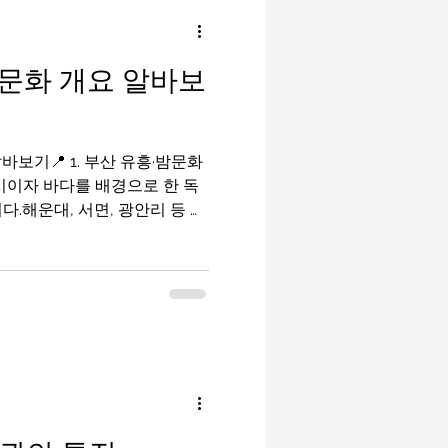
밤알바
룸알바
문화 개요 알바보
이드
유흥알바가이드
보기📍 1. 부산 유흥·밤문화
마사지구인
태국마사지
시이자 바다를 배경으로 한 독
다.해운대, 서면, 광안리 등 여
산 유흥알바 클럽·바·라운지·포
밤문화는 크게 세 가지 축으로
: 음악·칵테일·댄스 중심 해변가·
께하는 칵테일 문화 부산유흥알
여유 있는 밤 문화 ※ 이들은 대
부산유흥알바핵심
 부산의 대표 밤문
가장 활기찬 밤문화 지역으로, 지