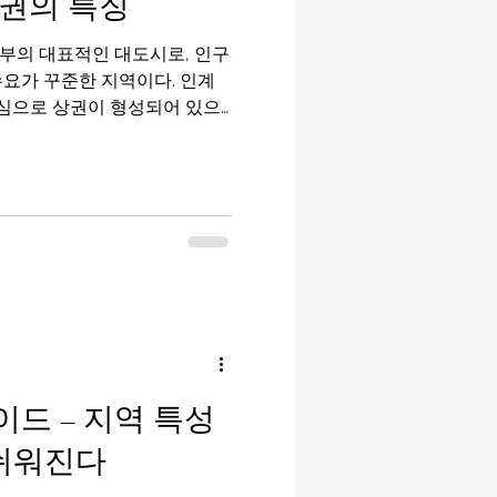
권의 특징
지역입니다. 특징 클럽·펍·바·
 찾는 곳 도보로 여러 업소를
수요가 꾸준한 지역이다. 인계
중심으로 상권이 형성되어 있으
문객이 고르게 유입된다. 이런
 “안정적인 수입이 가능한 지
택 가능한 중간 이상 상권”으로
인구직 사이트 수원 유흥알바
가까우면서도 지역 자체 수요가
 기업·관공서·대학이 밀집해 있
 적다. 주중에는 회식과 업무
 모임이나 외부 방문객이 늘어
다. 상권이 과도하게 한쪽으로
이 높은 것도 특징이다. 수원
유흥알바의 수입은 기본 급여
드 – 지역 특성
초이스, 팁, 연장
 쉬워진다