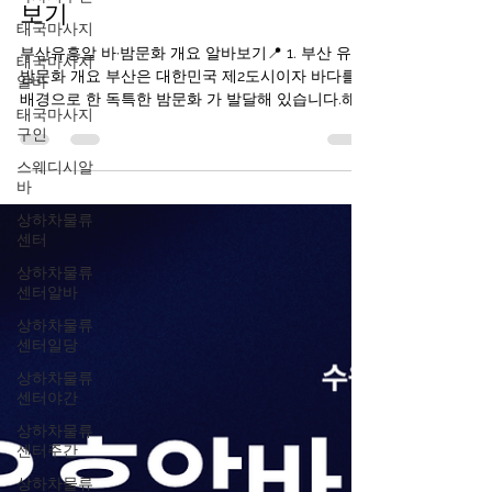
1월 14일
3분 분량
태국마사지
부산유흥알바·밤문화 개요 알바
태국마사지
보기
알바
태국마사지
부산유흥알 바·밤문화 개요 알바보기📍 1. 부산 유흥·
구인
밤문화 개요 부산은 대한민국 제2도시이자 바다를
배경으로 한 독특한 밤문화 가 발달해 있습니다.해
스웨디시알
바
운대, 서면, 광안리 등 여러 지역이 밤에도 활기차며
부산 유흥알바 클럽·바·라운지·포차·라이브바 등이
상하차물류
서로 다른 분위기를 제공합니다. 부산유흥알바 구인
센터
구직사이트 부산의 밤문화는 크게 세 가지 축으로
상하차물류
분류됩니다: 바·펍·클럽 문화 : 음악·칵테일·댄스 중심
센터알바
해변가·루프탑 바 : 바다 전망과 함께하는 칵테일 문
상하차물류
화 부산유흥알바 전통 포장마차·노래방 등 여유 있
센터일당
는 밤 문화 ※ 이들은 대부분 합법적인 음식·음료 업
소 입니다. 2. 부산유흥알바핵심 유흥 지역별 특징
상하차물류
🔹 서면 (Seomyeon) – 부산의 대표 밤문화 중심지
센터야간
설명 : 부산에서 가장 활기찬 밤문화 지역으로, 지하
상하차물류
철역 주변 전체가 유흥 밀집 지역입니다. 특징 클럽·
센터주간
펍·바·라운지 가 밀집 외국인도 많이 찾는 곳 도보로
상하차물류
여러 업소를 즐길 수 있