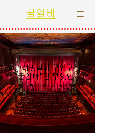
꿀알바
노래방알바 구인구직
"꿀알바"란 무엇인가
노래방알바에서 흔히 말하는 꿀알바란
근무 조건 대비 수입이 높고, 근무 강도·
스트레스·리스크가 비교적 낮은 일자리
를 의미합니다.단순히 시급이나 일당이
높다고 해서 꿀알바라고 부르지는 않으
며, 안전성·근무 환경·정산의 투명성·출
근 자유도까지 종합적으로 고려해 판단
합니다.