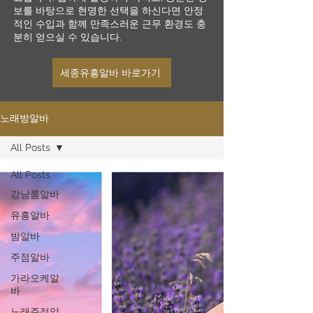
보를 바탕으로 현명한 선택을 하신다면 안정
적인 수입과 함께 만족스러운 근무 환경도 충
분히 얻으실 수 있습니다.
세종유흥알바 바로가기
노래방알바
All Posts
All Posts
강남룸알바
유흥알바
밤알바
주점알바
가라오케알
바
노래주점알