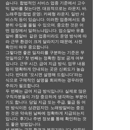
습니다. 합법적인 서비스 업종 기준에서 고수
익 알바를 찾는다면, 대표적으로는 라운지, 바,
노래주점(합법 운영), 카페형 라운지, 일반 서
비스직 등이 있습니다. 이러한 업종에서도 충
분히 수입을 올릴 수 있으며, 중요한 것은 어
떤 업장에서 일하느냐입니다. 업소알바 유흥
알바 룸알바 같은 업종이라도 운영 방식에 따
라 근무 환경이 크게 달라지기 때문에, 사전
확인이 매우 중요합니다.
그렇다면 좋은 일자리를 구분하는 기준은 무
엇일까요? 첫 번째는 정확한 정보 공개 여부
입니다. 근무 시간, 급여 지급 방식, 업무 내용
등이 명확하게 안내되는 곳은 신뢰도가 높습
니다. 반대로 “오시면 설명해 드립니다”라는
식으로 구체적인 설명을 회피하는 경우라면
주의가 필요합니다.
두 번째는 급여 지급 방식입니다. 실제로 많은
구직자분들이 가장 중요하게 생각하는 부분이
기도 합니다. 당일 지급 또는 주급, 월급 등 어
떤 방식이든 상관없지만, 노래방알바는 중요
한 것은 약속된 날짜에 정확하게 지급되는지
입니다. 후기나 주변 정보를 통해 확인하는 것
도 좋은 방법입니다.
세 번째는 근무 환경과 분위기입니다. 아무리