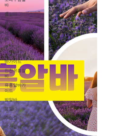
바
룸알바
룸알바
유흥주점알
바
주점알바
인천유흥알
바가이드
인천유흥알
바
유흥알바가
이드
밤알바
룸알바
주점알바
여성알바