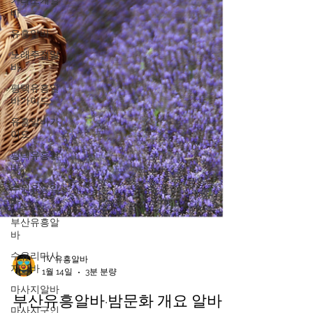
가라오케알
바
유흥알바
노래주점알
바
평택유흥알
바가이드
유흥알바가
이드
평택유흥알
바
수원유흥알
바
부산유흥알
바
수유리마사
지알바
마사지알바
TV 유흥알바
마사지구인