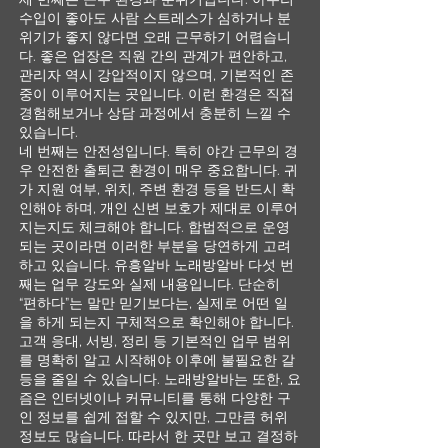
수입이 좋아도 사람 스트레스가 심하거나 분
위기가 좋지 않다면 오래 근무하기 어렵습니
다. 좋은 업장은 직원 간의 관계가 편안하고,
관리자 역시 강압적이지 않으며, 기본적인 존
중이 이루어지는 곳입니다. 이런 환경은 직접
경험해보거나 상담 과정에서 충분히 느낄 수
있습니다.
네 번째는 안전성입니다. 특히 야간 근무의 경
우 안전한 출퇴근 환경이 매우 중요합니다. 귀
가 지원 여부, 위치, 주변 환경 등을 반드시 확
인해야 하며, 개인 신변 보호가 제대로 이루어
지는지도 체크해야 합니다. 합법적으로 운영
되는 곳이라면 이러한 부분을 당연하게 고려
하고 있습니다. 유흥알바 노래방알바 다섯 번
째는 업무 강도와 실제 내용입니다. 단순히
“편하다”는 말만 믿기보다는, 실제로 어떤 일
을 하게 되는지 구체적으로 확인해야 합니다.
고객 응대, 서빙, 정리 등 기본적인 업무 범위
를 명확히 알고 시작해야 이후에 불필요한 갈
등을 줄일 수 있습니다. 노래방알바는 또한, 요
즘은 인터넷이나 커뮤니티를 통해 다양한 구
인 정보를 쉽게 접할 수 있지만, 그만큼 허위
정보도 많습니다. 따라서 한 곳만 보고 결정하