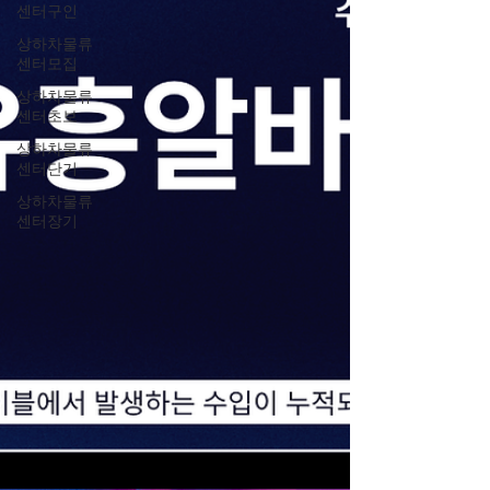
소 입니다. 2. 부산유흥알바핵심 유흥 지역별 특징
센터구인
🔹 서면 (Seomyeon) – 부산의 대표 밤문화 중심지
상하차물류
설명 : 부산에서 가장 활기찬 밤문화 지역으로, 지하
센터모집
철역 주변 전체가 유흥 밀집 지역입니다. 특징 클럽·
펍·바·라운지 가 밀집 외국인도 많이 찾는 곳 도보로
상하차물류
센터초보
여러 업소를 즐길 수 있
상하차물류
센터단기
상하차물류
센터장기