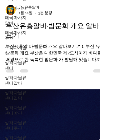
태국마사지
태국마사지
알바
TV 유흥알바
태국마사지
1월 14일
3분 분량
구인
부산유흥알바·밤문화 개요 알바
스웨디시알
바
보기
상하차물류
센터
부산유흥알 바·밤문화 개요 알바보기📍 1. 부산 유흥·
밤문화 개요 부산은 대한민국 제2도시이자 바다를
상하차물류
배경으로 한 독특한 밤문화 가 발달해 있습니다.해
센터알바
운대, 서면, 광안리 등 여러 지역이 밤에도 활기차며
상하차물류
부산 유흥알바 클럽·바·라운지·포차·라이브바 등이
센터일당
서로 다른 분위기를 제공합니다. 부산유흥알바 구인
상하차물류
구직사이트 부산의 밤문화는 크게 세 가지 축으로
센터야간
분류됩니다: 바·펍·클럽 문화 : 음악·칵테일·댄스 중심
해변가·루프탑 바 : 바다 전망과 함께하는 칵테일 문
상하차물류
화 부산유흥알바 전통 포장마차·노래방 등 여유 있
센터주간
는 밤 문화 ※ 이들은 대부분 합법적인 음식·음료 업
상하차물류