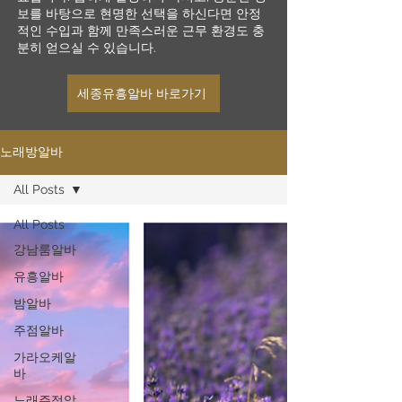
보를 바탕으로 현명한 선택을 하신다면 안정
적인 수입과 함께 만족스러운 근무 환경도 충
분히 얻으실 수 있습니다.
세종유흥알바 바로가기
노래방알바
All Posts
All Posts
강남룸알바
유흥알바
밤알바
주점알바
가라오케알
바
노래주점알