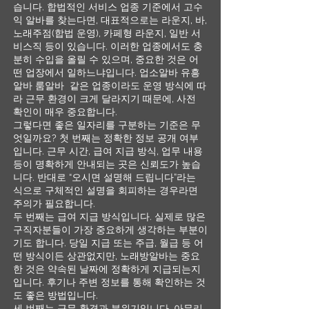
습니다. 합법적인 서비스 업종 기준에서 고수
익 알바를 찾는다면, 대표적으로는 라운지, 바,
노래주점(합법 운영), 카페형 라운지, 일반 서
비스직 등이 있습니다. 이러한 업종에서도 충
분히 수입을 올릴 수 있으며, 중요한 것은 어
떤 업장에서 일하느냐입니다. 업소알바 유흥
알바 룸알바 같은 업종이라도 운영 방식에 따
라 근무 환경이 크게 달라지기 때문에, 사전
확인이 매우 중요합니다.
그렇다면 좋은 일자리를 구분하는 기준은 무
엇일까요? 첫 번째는 정확한 정보 공개 여부
입니다. 근무 시간, 급여 지급 방식, 업무 내용
등이 명확하게 안내되는 곳은 신뢰도가 높습
니다. 반대로 “오시면 설명해 드립니다”라는
식으로 구체적인 설명을 회피하는 경우라면
주의가 필요합니다.
두 번째는 급여 지급 방식입니다. 실제로 많은
구직자분들이 가장 중요하게 생각하는 부분이
기도 합니다. 당일 지급 또는 주급, 월급 등 어
떤 방식이든 상관없지만, 노래방알바는 중요
한 것은 약속된 날짜에 정확하게 지급되는지
입니다. 후기나 주변 정보를 통해 확인하는 것
도 좋은 방법입니다.
세 번째는 근무 환경과 분위기입니다. 아무리