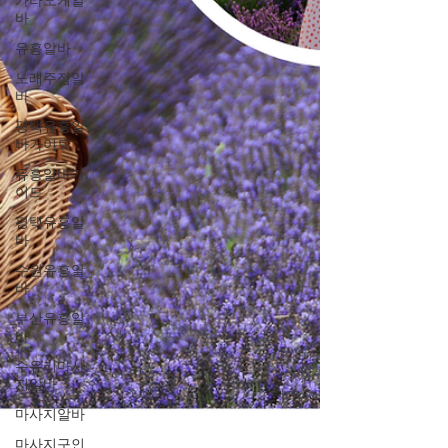
가라오케알
바
유흥알바
노래주점알
바
평택유흥알
바가이드
유흥알바가
이드
평택유흥알
바
수원유흥알
바
부산유흥알
바
수유리마사
지알바
마사지알바
마사지구인