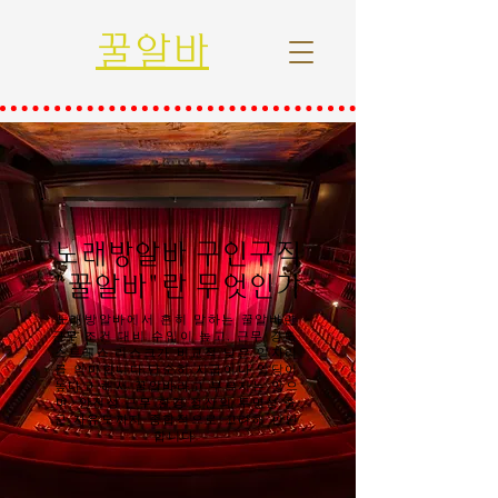
꿀알바
노래방알바 구인구직
"꿀알바"란 무엇인가
노래방알바에서 흔히 말하는 꿀알바란
근무 조건 대비 수입이 높고, 근무 강도·
스트레스·리스크가 비교적 낮은 일자리
를 의미합니다.단순히 시급이나 일당이
높다고 해서 꿀알바라고 부르지는 않으
며, 안전성·근무 환경·정산의 투명성·출
근 자유도까지 종합적으로 고려해 판단
합니다.