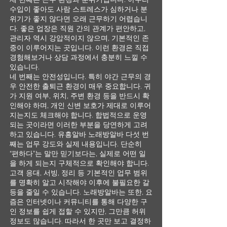
수입이 좋아도 사람 스트레스가 심하거나 분
위기가 좋지 않다면 오래 근무하기 어렵습니
다. 좋은 업장은 직원 간의 관계가 편안하고,
관리자 역시 강압적이지 않으며, 기본적인 존
중이 이루어지는 곳입니다. 이런 환경은 직접
경험해보거나 상담 과정에서 충분히 느낄 수
있습니다.
네 번째는 안전성입니다. 특히 야간 근무의 경
우 안전한 출퇴근 환경이 매우 중요합니다. 귀
가 지원 여부, 위치, 주변 환경 등을 반드시 확
인해야 하며, 개인 신변 보호가 제대로 이루어
지는지도 체크해야 합니다. 합법적으로 운영
되는 곳이라면 이러한 부분을 당연하게 고려
하고 있습니다. 유흥알바 노래방알바 다섯 번
째는 업무 강도와 실제 내용입니다. 단순히
“편하다”는 말만 믿기보다는, 실제로 어떤 일
을 하게 되는지 구체적으로 확인해야 합니다.
고객 응대, 서빙, 정리 등 기본적인 업무 범위
를 명확히 알고 시작해야 이후에 불필요한 갈
등을 줄일 수 있습니다. 노래방알바는 또한, 요
즘은 인터넷이나 커뮤니티를 통해 다양한 구
인 정보를 쉽게 접할 수 있지만, 그만큼 허위
정보도 많습니다. 따라서 한 곳만 보고 결정하