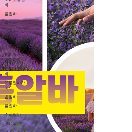
바
룸알바
룸알바
유흥주점알
바
주점알바
인천유흥알
바가이드
인천유흥알
바
유흥알바가
이드
밤알바
룸알바
주점알바
여성알바