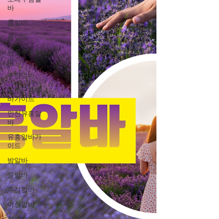
바
룸알바
룸알바
유흥주점알
바
주점알바
인천유흥알
바가이드
인천유흥알
바
유흥알바가
이드
밤알바
룸알바
주점알바
여성알바