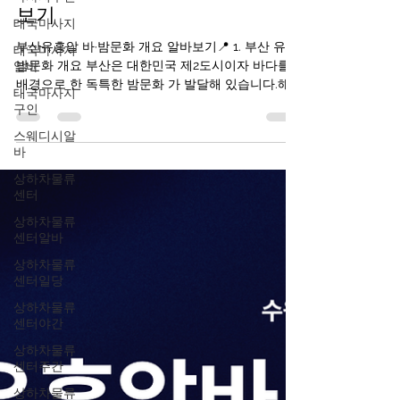
태국마사지
부산유흥알바·밤문화 개요 알바
태국마사지
보기
알바
부산유흥알 바·밤문화 개요 알바보기📍 1. 부산 유흥·
태국마사지
밤문화 개요 부산은 대한민국 제2도시이자 바다를
구인
배경으로 한 독특한 밤문화 가 발달해 있습니다.해
스웨디시알
운대, 서면, 광안리 등 여러 지역이 밤에도 활기차며
바
부산 유흥알바 클럽·바·라운지·포차·라이브바 등이
상하차물류
서로 다른 분위기를 제공합니다. 부산유흥알바 구인
센터
구직사이트 부산의 밤문화는 크게 세 가지 축으로
분류됩니다: 바·펍·클럽 문화 : 음악·칵테일·댄스 중심
상하차물류
해변가·루프탑 바 : 바다 전망과 함께하는 칵테일 문
센터알바
화 부산유흥알바 전통 포장마차·노래방 등 여유 있
상하차물류
는 밤 문화 ※ 이들은 대부분 합법적인 음식·음료 업
센터일당
소 입니다. 2. 부산유흥알바핵심 유흥 지역별 특징
상하차물류
🔹 서면 (Seomyeon) – 부산의 대표 밤문화 중심지
센터야간
설명 : 부산에서 가장 활기찬 밤문화 지역으로, 지하
철역 주변 전체가 유흥 밀집 지역입니다. 특징 클럽·
상하차물류
센터주간
펍·바·라운지 가 밀집 외국인도 많이 찾는 곳 도보로
여러 업소를 즐길 수 있
상하차물류