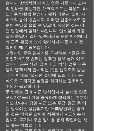
습니다. 합법적인 서비스 업종 기준에서 고수
익 알바를 찾는다면, 대표적으로는 라운지, 바,
노래주점(합법 운영), 카페형 라운지, 일반 서
비스직 등이 있습니다. 이러한 업종에서도 충
분히 수입을 올릴 수 있으며, 중요한 것은 어
떤 업장에서 일하느냐입니다. 업소알바 유흥
알바 룸알바 같은 업종이라도 운영 방식에 따
라 근무 환경이 크게 달라지기 때문에, 사전
확인이 매우 중요합니다.
그렇다면 좋은 일자리를 구분하는 기준은 무
엇일까요? 첫 번째는 정확한 정보 공개 여부
입니다. 근무 시간, 급여 지급 방식, 업무 내용
등이 명확하게 안내되는 곳은 신뢰도가 높습
니다. 반대로 “오시면 설명해 드립니다”라는
식으로 구체적인 설명을 회피하는 경우라면
주의가 필요합니다.
두 번째는 급여 지급 방식입니다. 실제로 많은
구직자분들이 가장 중요하게 생각하는 부분이
기도 합니다. 당일 지급 또는 주급, 월급 등 어
떤 방식이든 상관없지만, 노래방알바는 중요
한 것은 약속된 날짜에 정확하게 지급되는지
입니다. 후기나 주변 정보를 통해 확인하는 것
도 좋은 방법입니다.
세 번째는 근무 환경과 분위기입니다. 아무리