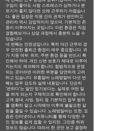
수입이 좋아도 사람 스트레스가 심하거나 분
위기가 좋지 않다면 오래 근무하기 어렵습니
다. 좋은 업장은 직원 간의 관계가 편안하고,
관리자 역시 강압적이지 않으며, 기본적인 존
중이 이루어지는 곳입니다. 이런 환경은 직접
경험해보거나 상담 과정에서 충분히 느낄 수
있습니다.
네 번째는 안전성입니다. 특히 야간 근무의 경
우 안전한 출퇴근 환경이 매우 중요합니다. 귀
가 지원 여부, 위치, 주변 환경 등을 반드시 확
인해야 하며, 개인 신변 보호가 제대로 이루어
지는지도 체크해야 합니다. 합법적으로 운영
되는 곳이라면 이러한 부분을 당연하게 고려
하고 있습니다. 유흥알바 노래방알바 다섯 번
째는 업무 강도와 실제 내용입니다. 단순히
“편하다”는 말만 믿기보다는, 실제로 어떤 일
을 하게 되는지 구체적으로 확인해야 합니다.
고객 응대, 서빙, 정리 등 기본적인 업무 범위
를 명확히 알고 시작해야 이후에 불필요한 갈
등을 줄일 수 있습니다. 노래방알바는 또한, 요
즘은 인터넷이나 커뮤니티를 통해 다양한 구
인 정보를 쉽게 접할 수 있지만, 그만큼 허위
정보도 많습니다. 따라서 한 곳만 보고 결정하