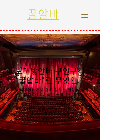
꿀알바
노래방알바 구인구직
"꿀알바"란 무엇인가
노래방알바에서 흔히 말하는 꿀알바란
근무 조건 대비 수입이 높고, 근무 강도·
스트레스·리스크가 비교적 낮은 일자리
를 의미합니다.단순히 시급이나 일당이
높다고 해서 꿀알바라고 부르지는 않으
며, 안전성·근무 환경·정산의 투명성·출
근 자유도까지 종합적으로 고려해 판단
합니다.