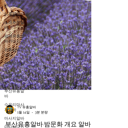
가라오케알
바
유흥알바
노래주점알
바
평택유흥알
바가이드
유흥알바가
이드
평택유흥알
바
수원유흥알
바
부산유흥알
바
수유리마사
지알바
마사지알바
TV 유흥알바
1월 14일
3분 분량
마사지구인