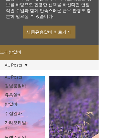
보를 바탕으로 현명한 선택을 하신다면 안정
적인 수입과 함께 만족스러운 근무 환경도 충
분히 얻으실 수 있습니다.
세종유흥알바 바로가기
노래방알바
All Posts
All Posts
강남룸알바
유흥알바
밤알바
주점알바
가라오케알
바
노래주점알