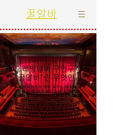
꿀알바
노래방알바 구인구직
"꿀알바"란 무엇인가
노래방알바에서 흔히 말하는 꿀알바란
근무 조건 대비 수입이 높고, 근무 강도·
스트레스·리스크가 비교적 낮은 일자리
를 의미합니다.단순히 시급이나 일당이
높다고 해서 꿀알바라고 부르지는 않으
며, 안전성·근무 환경·정산의 투명성·출
근 자유도까지 종합적으로 고려해 판단
합니다.