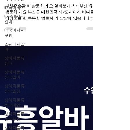
보기
태국마사지
태국마사지
부산유흥알 바·밤문화 개요 알바보기📍 1. 부산 유흥·
알바
밤문화 개요 부산은 대한민국 제2도시이자 바다를
배경으로 한 독특한 밤문화 가 발달해 있습니다.해
태국마사지
구인
운대, 서면, 광안리 등 여러 지역이 밤에도 활기차며
부산 유흥알바 클럽·바·라운지·포차·라이브바 등이
스웨디시알
서로 다른 분위기를 제공합니다. 부산유흥알바 구인
바
구직사이트 부산의 밤문화는 크게 세 가지 축으로
상하차물류
분류됩니다: 바·펍·클럽 문화 : 음악·칵테일·댄스 중심
센터
해변가·루프탑 바 : 바다 전망과 함께하는 칵테일 문
상하차물류
화 부산유흥알바 전통 포장마차·노래방 등 여유 있
센터알바
는 밤 문화 ※ 이들은 대부분 합법적인 음식·음료 업
소 입니다. 2. 부산유흥알바핵심 유흥 지역별 특징
상하차물류
🔹 서면 (Seomyeon) – 부산의 대표 밤문화 중심지
센터일당
설명 : 부산에서 가장 활기찬 밤문화 지역으로, 지하
상하차물류
철역 주변 전체가 유흥 밀집 지역입니다. 특징 클럽·
센터야간
펍·바·라운지 가 밀집 외국인도 많이 찾는 곳 도보로
상하차물류
여러 업소를 즐길 수 있
센터주간
상하차물류