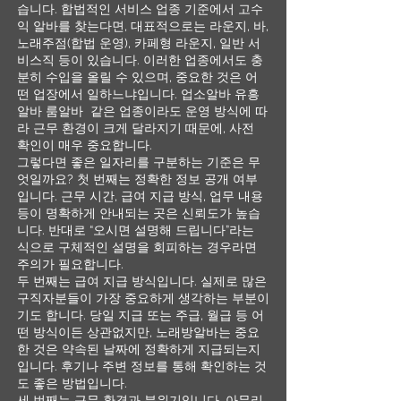
습니다. 합법적인 서비스 업종 기준에서 고수
익 알바를 찾는다면, 대표적으로는 라운지, 바,
노래주점(합법 운영), 카페형 라운지, 일반 서
비스직 등이 있습니다. 이러한 업종에서도 충
분히 수입을 올릴 수 있으며, 중요한 것은 어
떤 업장에서 일하느냐입니다. 업소알바 유흥
알바 룸알바 같은 업종이라도 운영 방식에 따
라 근무 환경이 크게 달라지기 때문에, 사전
확인이 매우 중요합니다.
그렇다면 좋은 일자리를 구분하는 기준은 무
엇일까요? 첫 번째는 정확한 정보 공개 여부
입니다. 근무 시간, 급여 지급 방식, 업무 내용
등이 명확하게 안내되는 곳은 신뢰도가 높습
니다. 반대로 “오시면 설명해 드립니다”라는
식으로 구체적인 설명을 회피하는 경우라면
주의가 필요합니다.
두 번째는 급여 지급 방식입니다. 실제로 많은
구직자분들이 가장 중요하게 생각하는 부분이
기도 합니다. 당일 지급 또는 주급, 월급 등 어
떤 방식이든 상관없지만, 노래방알바는 중요
한 것은 약속된 날짜에 정확하게 지급되는지
입니다. 후기나 주변 정보를 통해 확인하는 것
도 좋은 방법입니다.
세 번째는 근무 환경과 분위기입니다. 아무리