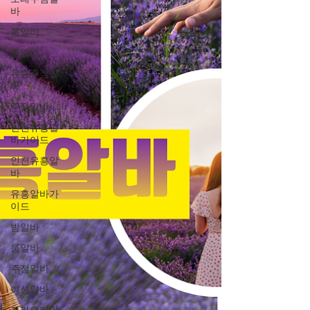
바
룸알바
룸알바
유흥주점알
바
주점알바
인천유흥알
바가이드
인천유흥알
바
유흥알바가
이드
밤알바
룸알바
주점알바
여성알바