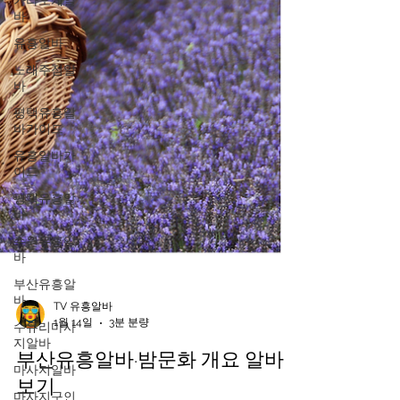
가라오케알
바
유흥알바
노래주점알
바
평택유흥알
바가이드
유흥알바가
이드
평택유흥알
바
수원유흥알
바
부산유흥알
바
수유리마사
지알바
TV 유흥알바
1월 14일
3분 분량
마사지알바
부산유흥알바·밤문화 개요 알바
마사지구인