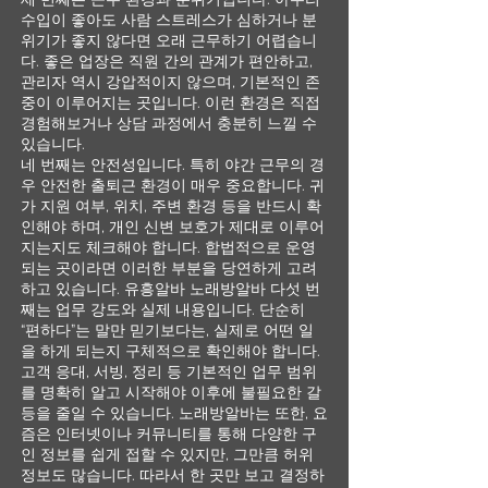
수입이 좋아도 사람 스트레스가 심하거나 분
위기가 좋지 않다면 오래 근무하기 어렵습니
다. 좋은 업장은 직원 간의 관계가 편안하고,
관리자 역시 강압적이지 않으며, 기본적인 존
중이 이루어지는 곳입니다. 이런 환경은 직접
경험해보거나 상담 과정에서 충분히 느낄 수
있습니다.
네 번째는 안전성입니다. 특히 야간 근무의 경
우 안전한 출퇴근 환경이 매우 중요합니다. 귀
가 지원 여부, 위치, 주변 환경 등을 반드시 확
인해야 하며, 개인 신변 보호가 제대로 이루어
지는지도 체크해야 합니다. 합법적으로 운영
되는 곳이라면 이러한 부분을 당연하게 고려
하고 있습니다. 유흥알바 노래방알바 다섯 번
째는 업무 강도와 실제 내용입니다. 단순히
“편하다”는 말만 믿기보다는, 실제로 어떤 일
을 하게 되는지 구체적으로 확인해야 합니다.
고객 응대, 서빙, 정리 등 기본적인 업무 범위
를 명확히 알고 시작해야 이후에 불필요한 갈
등을 줄일 수 있습니다. 노래방알바는 또한, 요
즘은 인터넷이나 커뮤니티를 통해 다양한 구
인 정보를 쉽게 접할 수 있지만, 그만큼 허위
정보도 많습니다. 따라서 한 곳만 보고 결정하