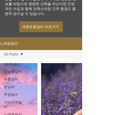
보를 바탕으로 현명한 선택을 하신다면 안정
적인 수입과 함께 만족스러운 근무 환경도 충
분히 얻으실 수 있습니다.
세종유흥알바 바로가기
노래방알바
All Posts
All Posts
강남룸알바
유흥알바
밤알바
주점알바
가라오케알
바
노래주점알