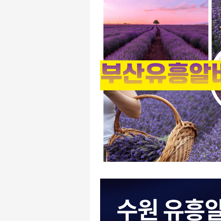
유흥주점알바
주점알바
주점알바
여성알바
가
평택유흥알바
수원유흥알바
태국마사지알바