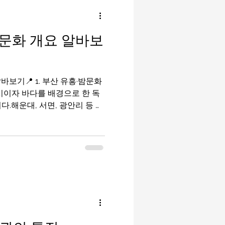
밤알바
룸알바
문화 개요 알바보
이드
유흥알바가이드
보기📍 1. 부산 유흥·밤문화
마사지구인
태국마사지
시이자 바다를 배경으로 한 독
다.해운대, 서면, 광안리 등 여
산 유흥알바 클럽·바·라운지·포
밤문화는 크게 세 가지 축으로
: 음악·칵테일·댄스 중심 해변가·
께하는 칵테일 문화 부산유흥알
여유 있는 밤 문화 ※ 이들은 대
부산유흥알바핵심
 부산의 대표 밤문
가장 활기찬 밤문화 지역으로, 지