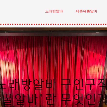
노래방알바
세종유흥알바
노래방알바 구인구
"꿀알바"란 무엇인