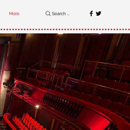
More
Search ...
직
가