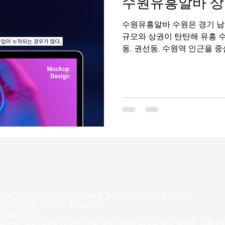
수원유흥알바 상
하철역 주변 전체가 유흥 밀집 
라운지 가 밀집 외국인도 많이
수원유흥알바 수원은 경기 남부의 대표적인 대도시로, 인구
즐길 수 있
규모와 상권이 탄탄해 유흥 
동, 권선동, 수원역 인근을 
며, 직장인·자영업자·외부 방
구조 덕분에 수원 유흥알바는
역”, “초보와 경력자 모두 선
평가받는다. 수원유흥알바 구
상권의 특징 수원은 서울과 
큰 편이다. 주거 인구가 많고
어 요일별 편차가 상대적으로
마무리 자리, 주말에는 지인
전반적으로 콜 흐름이 꾸준하
쏠리지 않아 장기 근무자 비율
유흥알바의 수입 구조 수원 
(시급 또는 TC) 에 추가 수당(
서는 이러한 조건을 갖춘 자리를 찾는 것이 가장 큰 목표이며,
 정보의 신뢰도가 매우 중요합니다.
시장의 구조
 일반 아르바이트와 달리 공개 채용 플랫폼보다는 중개 형태로 이루어지