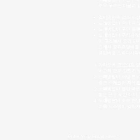
주요 구조는 다음과 
알바의민족
업소(사장,
노래방알바 중간 관리
노래방알바 구인 플랫
노래방알바 구직자(
이 구조에서 중간 단계
그래서 꿀유흥알바를 
꿀알바로
스웨디시알
가라오케
홈페이지
알
비교적 근무 강도가 
노래방알바
서빙·도우
출근 스케줄이 자유롭
노래방알바 클럽·라운
짧은 근무 시간 대비 
노래방알바 초보 환영
교육 시스템이 갖춰져 
Enter Your Email Here
*