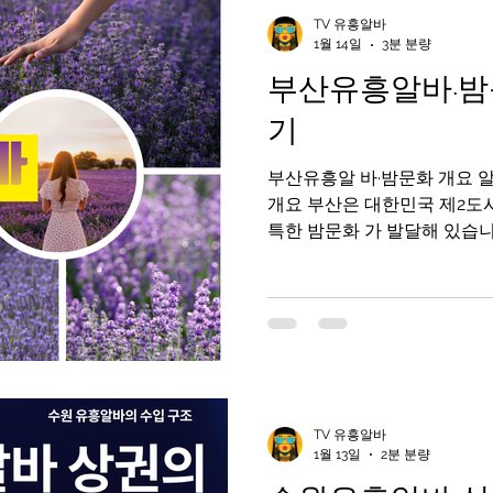
인천유흥알바가이드
인천유흥알바
유흥알바가이드
TV 유흥알바
1월 14일
3분 분량
부산유흥알바·밤
라오케알바
유흥알바
노래주점알바
평택유흥알바가
기
부산유흥알 바·밤문화 개요 알바
부산유흥알바
수유리마사지알바
마사지알바
개요 부산은 대한민국 제2도
특한 밤문화 가 발달해 있습니
러 지역이 밤에도 활기차며부
차·라이브바 등이 서로 다른 분위기를 제공합니다. 부산유흥
알바 구인구직사이트 부산의 
분류됩니다: 바·펍·클럽 문화 
루프탑 바 : 바다 전망과 함
바 전통 포장마차·노래방 등 
부분 합법적인 음식·음료 업소 입니다. 2. 
TV 유흥알바
유흥 지역별 특징 🔹 서면 (Seomyeon) –
1월 13일
2분 분량
화 중심지 설명 : 부산에서 