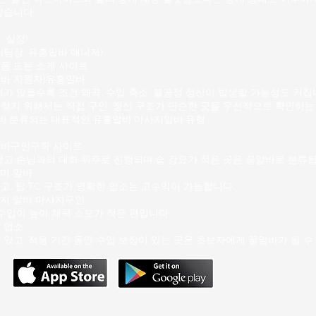
같습니다.
 실장)
(팀장,
유흥알바
매니저)
폼 또는 소개 사이트
알바 지원자)유흥알바
가 많을수록 조건 왜곡, 수입 축소, 불공정 정산이 발생할 가능성
도 커집
찾기 위해서는 직접 구인, 정산 구조가 단순한 곳을 우선적으로 확인하는
바
분류되는 대표적인 유흥알바 마사지알바 유형
바구인구직 사이트
낮고 손님과의 대화 위주로 진행되며,술 강요가 적은 곳은 꿀알바로 분류됩
미 알바
고, 팁·TC 구조가 명확한 업소는 고수익이 가능합니다.
지 알바 마사지구인
수입이 높아 체력 소모가 적은 편입니다.
 업소
있고, 적응 기간 동안 수입 보장이 있는 곳은 초보자에게 꿀알바가 될 수