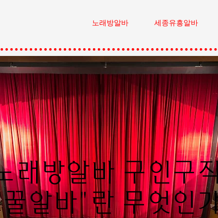
노래방알바
세종유흥알바
노래방알바 구인구
"꿀알바"란 무엇인