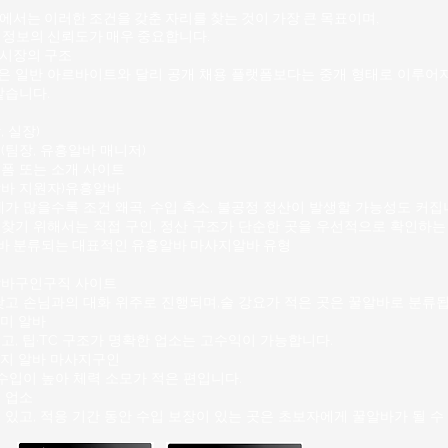
지만 과도하게 붐비는 상권은
서는 이러한 조건을 갖춘 자리를 찾는 것이 가장 큰 목표이며,
쁘거나 경쟁이 심한 환경을 
 정보의 신뢰도가 매우 중요합니다.
는다. 2. 수유리 마사지알바
시장의 구조
다음과 같
 일반 아르바이트와 달리 공개 채용 플랫폼보다는 중개 형태로 이루어지
같습니다.
 실장)
(팀장,
유흥알바
매니저)
폼 또는 소개 사이트
알바 지원자)유흥알바
가 많을수록 조건 왜곡, 수입 축소, 불공정 정산이 발생할 가능성
도 커집
찾기 위해서는 직접 구인, 정산 구조가 단순한 곳을 우선적으로 확인하는
바
분류되는 대표적인 유흥알바 마사지알바 유형
바구인구직 사이트
낮고 손님과의 대화 위주로 진행되며,술 강요가 적은 곳은 꿀알바로 분류됩
미 알바
고, 팁·TC 구조가 명확한 업소는 고수익이 가능합니다.
지 알바 마사지구인
수입이 높아 체력 소모가 적은 편입니다.
 업소
있고, 적응 기간 동안 수입 보장이 있는 곳은 초보자에게 꿀알바가 될 수