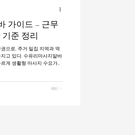
밤알바
룸알바
 가이드 – 근무
이드
유흥알바가이드
 기준 정리
권으로, 주거 밀집 지역과 역
마사지구인
태국마사지
가지고 있다. 수유리마사지알바
다르게 생활형 마사지 수요가
근무를 원하는 사람들에게 적합
된다. 특히 스포츠마사지, 일
아 초보자 진입 부담이 비교적
지알바 구
마사지 상권 특징 수유리는 수
되어 있으며, 인근 주거지역
사자들이 주요 고객층이다. 일
중이 높은 구조 라서 매장 분
적인 편이다. 유동 인구는 많