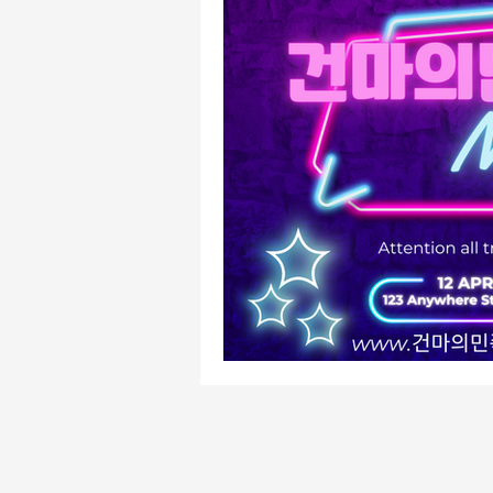
유흥주점알바
주점알바
주점알바
여성알바
가
평택유흥알바
수원유흥알바
태국마사지알바