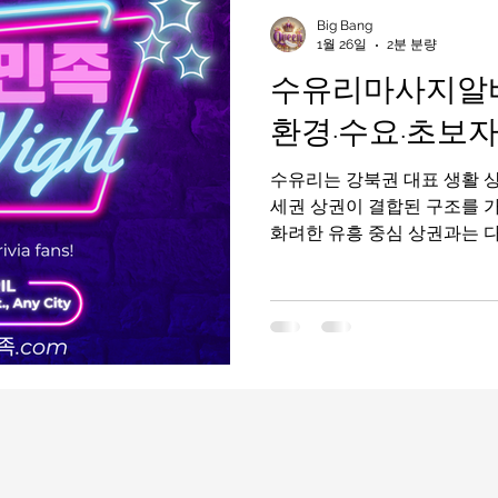
인천유흥알바가이드
인천유흥알바
유흥알바가이드
Big Bang
1월 26일
2분 분량
수유리마사지알바
라오케알바
유흥알바
노래주점알바
평택유흥알바가
환경·수요·초보자
수유리는 강북권 대표 생활 상
부산유흥알바
수유리마사지알바
마사지알바
세권 상권이 결합된 구조를 
화려한 유흥 중심 상권과는 
안정적인 지역으로, 꾸준한 
한 마사지알바 지역으로 평가
반 마사지 위주의 매장이 많
낮다. 수유리마사지알바 구인구직 1. 수유리마사
인주기 마다 틀리다 수유리 
유역을 중심으로 상권이 형성
거주민과 직장인, 자영업 종
회성 방문보다 재방문·단골 비
위기가 비교적 차분하고 안정