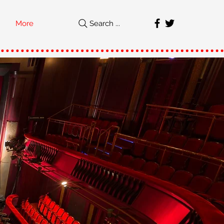
More
Search ...
직
가