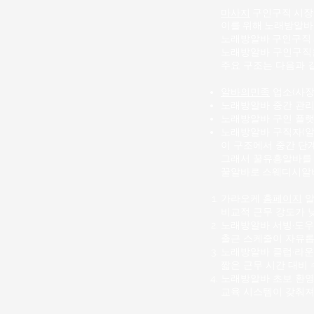
마사지
구인구직 시장에
이를 위해 노래방알바
노래방알바
구인구직 
노래방알바 구인구직은
주요 구조는 다음과 
알바의민족
업소(사장,
노래방알바 중간 관리
노래방알바 구인 플랫
노래방알바 구직자(
이 구조에서 중간 단계
그래서 꿀유흥알바를 
꿀알바로
스웨디시알
가라오케
홈페이지
알
비교적 근무 강도가 
노래방알바
서빙·도우
출근 스케줄이 자유롭
노래방알바 클럽·라운
짧은 근무 시간 대비 
노래방알바 초보 환영
교육 시스템이 갖춰져 