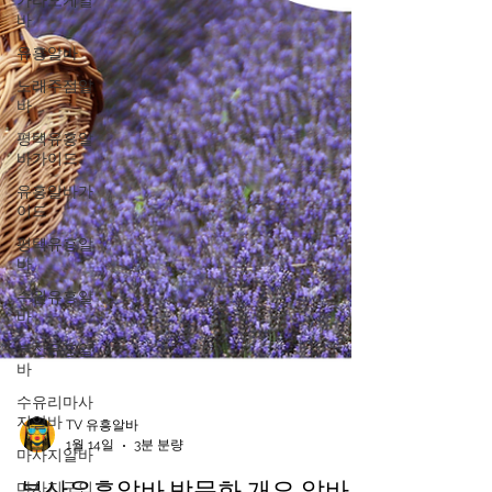
가라오케알
바
유흥알바
노래주점알
바
평택유흥알
바가이드
유흥알바가
이드
평택유흥알
바
수원유흥알
바
부산유흥알
바
수유리마사
지알바
마사지알바
TV 유흥알바
마사지구인