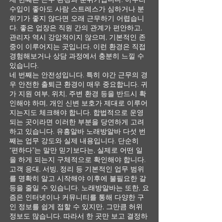
수입이 좋아도 사람 스트레스가 심하거나 분
위기가 좋지 않다면 오래 근무하기 어렵습니
다. 좋은 업장은 직원 간의 관계가 편안하고,
관리자 역시 강압적이지 않으며, 기본적인 존
중이 이루어지는 곳입니다. 이런 환경은 직접
경험해보거나 상담 과정에서 충분히 느낄 수
있습니다.
네 번째는 안전성입니다. 특히 야간 근무의 경
우 안전한 출퇴근 환경이 매우 중요합니다. 귀
가 지원 여부, 위치, 주변 환경 등을 반드시 확
인해야 하며, 개인 신변 보호가 제대로 이루어
지는지도 체크해야 합니다. 합법적으로 운영
되는 곳이라면 이러한 부분을 당연하게 고려
하고 있습니다. 유흥알바 노래방알바 다섯 번
째는 업무 강도와 실제 내용입니다. 단순히
“편하다”는 말만 믿기보다는, 실제로 어떤 일
을 하게 되는지 구체적으로 확인해야 합니다.
고객 응대, 서빙, 정리 등 기본적인 업무 범위
를 명확히 알고 시작해야 이후에 불필요한 갈
등을 줄일 수 있습니다. 노래방알바는 또한, 요
즘은 인터넷이나 커뮤니티를 통해 다양한 구
인 정보를 쉽게 접할 수 있지만, 그만큼 허위
정보도 많습니다. 따라서 한 곳만 보고 결정하