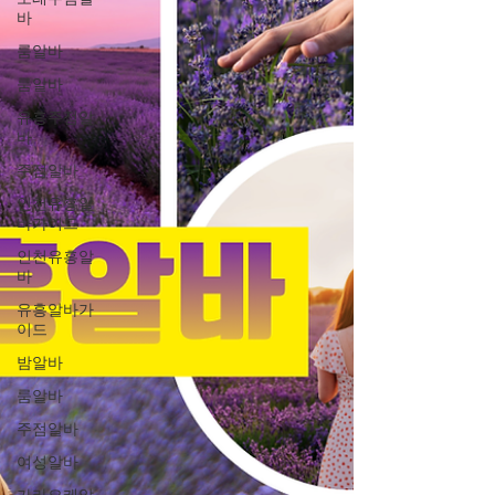
바
룸알바
룸알바
유흥주점알
바
주점알바
인천유흥알
바가이드
인천유흥알
바
유흥알바가
이드
밤알바
룸알바
주점알바
여성알바