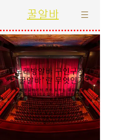
꿀알바
노래방알바 구인구직
"꿀알바"란 무엇인가
노래방알바에서 흔히 말하는 꿀알바란
근무 조건 대비 수입이 높고, 근무 강도·
스트레스·리스크가 비교적 낮은 일자리
를 의미합니다.단순히 시급이나 일당이
높다고 해서 꿀알바라고 부르지는 않으
며, 안전성·근무 환경·정산의 투명성·출
근 자유도까지 종합적으로 고려해 판단
합니다.