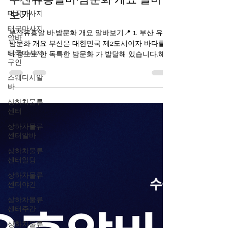
1월 14일
3분 분량
태국마사지
부산유흥알바·밤문화 개요 알바
태국마사지
알바
보기
태국마사지
부산유흥알 바·밤문화 개요 알바보기📍 1. 부산 유흥·
구인
밤문화 개요 부산은 대한민국 제2도시이자 바다를
스웨디시알
배경으로 한 독특한 밤문화 가 발달해 있습니다.해
바
운대, 서면, 광안리 등 여러 지역이 밤에도 활기차며
상하차물류
부산 유흥알바 클럽·바·라운지·포차·라이브바 등이
센터
서로 다른 분위기를 제공합니다. 부산유흥알바 구인
구직사이트 부산의 밤문화는 크게 세 가지 축으로
상하차물류
분류됩니다: 바·펍·클럽 문화 : 음악·칵테일·댄스 중심
센터알바
해변가·루프탑 바 : 바다 전망과 함께하는 칵테일 문
상하차물류
화 부산유흥알바 전통 포장마차·노래방 등 여유 있
센터일당
는 밤 문화 ※ 이들은 대부분 합법적인 음식·음료 업
상하차물류
소 입니다. 2. 부산유흥알바핵심 유흥 지역별 특징
센터야간
🔹 서면 (Seomyeon) – 부산의 대표 밤문화 중심지
설명 : 부산에서 가장 활기찬 밤문화 지역으로, 지하
상하차물류
센터주간
철역 주변 전체가 유흥 밀집 지역입니다. 특징 클럽·
펍·바·라운지 가 밀집 외국인도 많이 찾는 곳 도보로
상하차물류