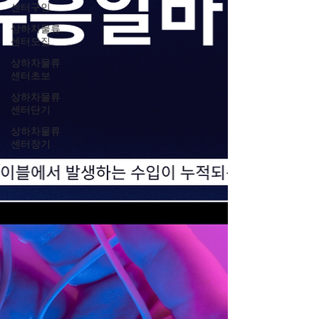
여러 업소를 즐길 수 있
센터구인
상하차물류
센터모집
상하차물류
센터초보
상하차물류
센터단기
상하차물류
센터장기