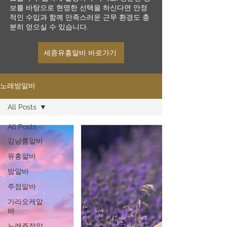
보를 바탕으로 현명한 선택을 하신다면 안정
적인 수입과 함께 만족스러운 근무 환경도 충
분히 얻으실 수 있습니다.
세종유흥알바 바로가기
노래방알바
All Posts
All Posts
강남룸알바
유흥알바
밤알바
주점알바
가라오케알
바
노래주점알