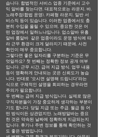
습니다. 합법적인 서비스 업종 기준에서 고수
익 알바를 찾는다면, 대표적으로는 라운지, 바,
노래주점(합법 운영), 카페형 라운지, 일반 서
비스직 등이 있습니다. 이러한 업종에서도 충
분히 수입을 올릴 수 있으며, 중요한 것은 어
떤 업장에서 일하느냐입니다. 업소알바 유흥
알바 룸알바 같은 업종이라도 운영 방식에 따
라 근무 환경이 크게 달라지기 때문에, 사전
확인이 매우 중요합니다.
그렇다면 좋은 일자리를 구분하는 기준은 무
엇일까요? 첫 번째는 정확한 정보 공개 여부
입니다. 근무 시간, 급여 지급 방식, 업무 내용
등이 명확하게 안내되는 곳은 신뢰도가 높습
니다. 반대로 “오시면 설명해 드립니다”라는
식으로 구체적인 설명을 회피하는 경우라면
주의가 필요합니다.
두 번째는 급여 지급 방식입니다. 실제로 많은
구직자분들이 가장 중요하게 생각하는 부분이
기도 합니다. 당일 지급 또는 주급, 월급 등 어
떤 방식이든 상관없지만, 노래방알바는 중요
한 것은 약속된 날짜에 정확하게 지급되는지
입니다. 후기나 주변 정보를 통해 확인하는 것
도 좋은 방법입니다.
세 번째는 근무 환경과 분위기입니다. 아무리