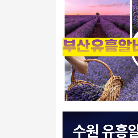
유흥주점알바
주점알바
주점알바
여성알바
가
평택유흥알바
수원유흥알바
태국마사지알바