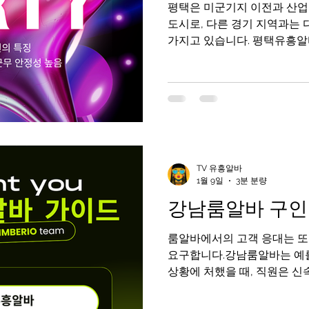
평택은 미군기지 이전과 산업
도시로, 다른 경기 지역과는 
가지고 있습니다. 평택유흥알
국인, 직장인, 장기 체류 인구가
꾸준하며, 조건 또한 지역 특
유흥알바를 고려하고 있다면 
상권 성격과 손님층 을 함께 
택유흥알바가이드 구인구직사이
징 평택 유흥알바는 크게 평택
, 고덕·산업단지 인근 으로 나
TV 유흥알바
중심 상권으로 일반적인 룸, 
1월 9일
3분 분량
습니다. 송탄 지역 : 미군 및
강남룸알바 구인
와 응대 방식이 다소 다릅니다.
위주의 조용한 상권으로 장기
룸알바에서의 고객 응대는 또
지역마다 손님 성향과 업소 
요구합니다.강남룸알바는 예를
상황에 처했을 때, 직원은 
책을 제시해야 합니다. 고객
대한 문제를 제기할 때, 이