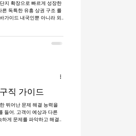
단지 확장으로 빠르게 성장한
다른 독특한 유흥 상권 구조 를
바가이드 내국인뿐 아니라 외
 섞여 있어 유흥알바 수요가
성에 따라 차이가 큽니다. 평택
단순히 시급만 볼 것이 아니라
이해하는 것이 중요합니다. 평
트 1. 평택 유흥 상권의 특
역 인근 , 송탄(미군기지 주변)
뉩니다. 평택역 인근 : 내국인
가라오케, 노래방이 밀집해 있
 외국인 손님 비중이 높아 분위기
구직 가이드
 고덕·산단 인근 : 직장인 단골
 근무에 적합합니다. 이처럼
한 뛰어난 문제 해결 능력을
분위
 들어, 고객이 예상과 다른
신속하게 문제를 파악하고 해결
이 불만을 제기하거나 서비스에
를 효과적으로 야간직업추천 해