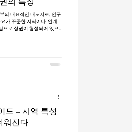
권의 특징
지역입니다. 특징 클럽·펍·바·
 찾는 곳 도보로 여러 업소를
수요가 꾸준한 지역이다. 인계
중심으로 상권이 형성되어 있으
문객이 고르게 유입된다. 이런
 “안정적인 수입이 가능한 지
택 가능한 중간 이상 상권”으로
인구직 사이트 수원 유흥알바
가까우면서도 지역 자체 수요가
 기업·관공서·대학이 밀집해 있
 적다. 주중에는 회식과 업무
 모임이나 외부 방문객이 늘어
다. 상권이 과도하게 한쪽으로
이 높은 것도 특징이다. 수원
유흥알바의 수입은 기본 급여
드 – 지역 특성
초이스, 팁, 연장
 쉬워진다