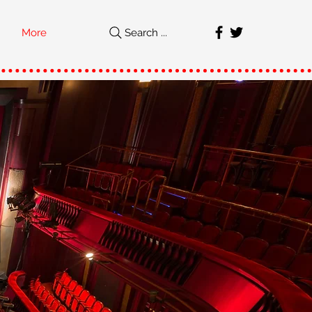
More
Search ...
직
가