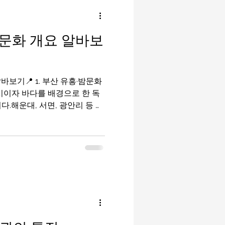
밤알바
룸알바
문화 개요 알바보
이드
유흥알바가이드
보기📍 1. 부산 유흥·밤문화
마사지구인
태국마사지
시이자 바다를 배경으로 한 독
다.해운대, 서면, 광안리 등 여
산 유흥알바 클럽·바·라운지·포
밤문화는 크게 세 가지 축으로
: 음악·칵테일·댄스 중심 해변가·
께하는 칵테일 문화 부산유흥알
여유 있는 밤 문화 ※ 이들은 대
부산유흥알바핵심
 부산의 대표 밤문
가장 활기찬 밤문화 지역으로, 지