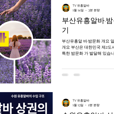
인천유흥알바가이드
인천유흥알바
유흥알바가이드
TV 유흥알바
1월 14일
3분 분량
부산유흥알바·밤
라오케알바
유흥알바
노래주점알바
평택유흥알바가
기
부산유흥알 바·밤문화 개요 알바
부산유흥알바
수유리마사지알바
마사지알바
개요 부산은 대한민국 제2도
특한 밤문화 가 발달해 있습니
러 지역이 밤에도 활기차며부
차·라이브바 등이 서로 다른 분위기를 제공합니다. 부산유흥
알바 구인구직사이트 부산의 
분류됩니다: 바·펍·클럽 문화 
루프탑 바 : 바다 전망과 함
바 전통 포장마차·노래방 등 
부분 합법적인 음식·음료 업소 입니다. 2. 
TV 유흥알바
유흥 지역별 특징 🔹 서면 (Seomyeon) –
1월 13일
2분 분량
화 중심지 설명 : 부산에서 