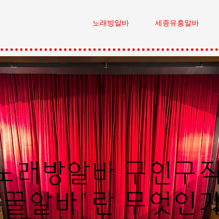
노래방알바
세종유흥알바
노래방알바 구인구
"꿀알바"란 무엇인