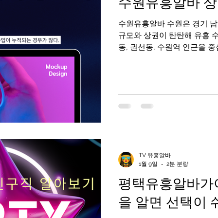
수원유흥알바 상
하철역 주변 전체가 유흥 밀집 
라운지 가 밀집 외국인도 많이
수원유흥알바 수원은 경기 남부의 대표적인 대도시로, 인구
즐길 수 있
규모와 상권이 탄탄해 유흥 
동, 권선동, 수원역 인근을 
며, 직장인·자영업자·외부 방
구조 덕분에 수원 유흥알바는
역”, “초보와 경력자 모두 선
평가받는다. 수원유흥알바 구
상권의 특징 수원은 서울과 
큰 편이다. 주거 인구가 많고
어 요일별 편차가 상대적으로
마무리 자리, 주말에는 지인
전반적으로 콜 흐름이 꾸준하
TV 유흥알바
쏠리지 않아 장기 근무자 비율
1월 9일
2분 분량
유흥알바의 수입 구조 수원 
평택유흥알바가이
(시급 또는 TC) 에 추가 수당(
을 알면 선택이