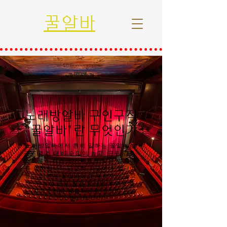
꿀알바
노래방알바 구인구직
"꿀알바"란 무엇인가
노래방알바에서 흔히 말하는 꿀알바란
근무 조건 대비 수입이 높고, 근무 강도·
스트레스·리스크가 비교적 낮은 일자리
를 의미합니다.단순히 시급이나 일당이
높다고 해서 꿀알바라고 부르지는 않으
며, 안전성·근무 환경·정산의 투명성·출
근 자유도까지 종합적으로 고려해 판단
합니다.