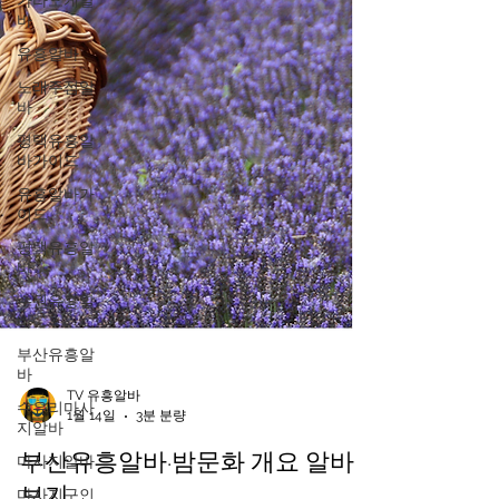
가라오케알
바
유흥알바
노래주점알
바
평택유흥알
바가이드
유흥알바가
이드
평택유흥알
바
수원유흥알
바
부산유흥알
바
수유리마사
지알바
TV 유흥알바
마사지알바
1월 14일
3분 분량
마사지구인