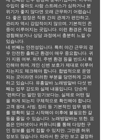
수입이 좋아도 사람 스트레스가 심하거나 분
위기가 좋지 않다면 오래 근무하기 어렵습니
다. 좋은 업장은 직원 간의 관계가 편안하고,
관리자 역시 강압적이지 않으며, 기본적인 존
중이 이루어지는 곳입니다. 이런 환경은 직접
경험해보거나 상담 과정에서 충분히 느낄 수
있습니다.
네 번째는 안전성입니다. 특히 야간 근무의 경
우 안전한 출퇴근 환경이 매우 중요합니다. 귀
가 지원 여부, 위치, 주변 환경 등을 반드시 확
인해야 하며, 개인 신변 보호가 제대로 이루어
지는지도 체크해야 합니다. 합법적으로 운영
되는 곳이라면 이러한 부분을 당연하게 고려
하고 있습니다. 유흥알바 노래방알바 다섯 번
째는 업무 강도와 실제 내용입니다. 단순히
“편하다”는 말만 믿기보다는, 실제로 어떤 일
을 하게 되는지 구체적으로 확인해야 합니다.
고객 응대, 서빙, 정리 등 기본적인 업무 범위
를 명확히 알고 시작해야 이후에 불필요한 갈
등을 줄일 수 있습니다. 노래방알바는 또한, 요
즘은 인터넷이나 커뮤니티를 통해 다양한 구
인 정보를 쉽게 접할 수 있지만, 그만큼 허위
정보도 많습니다. 따라서 한 곳만 보고 결정하