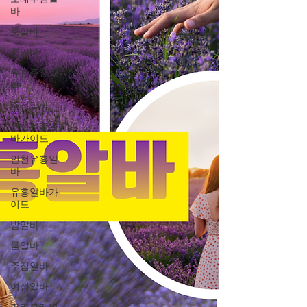
바
룸알바
룸알바
유흥주점알
바
주점알바
인천유흥알
바가이드
인천유흥알
바
유흥알바가
이드
밤알바
룸알바
주점알바
여성알바