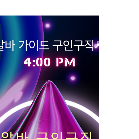
수원유흥알바 수원은 경기 남부의 대표적인 대도시
로, 인구 규모와 상권이 탄탄해 유흥 수요가 꾸준한
지역이다. 인계동, 권선동, 수원역 인근을 중심으로
상권이 형성되어 있으며, 직장인·자영업자·외부 방문
객이 고르게 유입된다. 이런 구조 덕분에 수원 유흥
알바는 “안정적인 수입이 가능한 지역”, “초보와 경력
자 모두 선택 가능한 중간 이상 상권”으로 평가받는
다. 수원유흥알바 구인구직 사이트 수원 유흥알바
상권의 특징 수원은 서울과 가까우면서도 지역 자체
수요가 큰 편이다. 주거 인구가 많고 기업·관공서·대
학이 밀집해 있어 요일별 편차가 상대적으로 적다.
주중에는 회식과 업무 마무리 자리, 주말에는 지인
모임이나 외부 방문객이 늘어 전반적으로 콜 흐름이
꾸준하다. 상권이 과도하게 한쪽으로 쏠리지 않아
장기 근무자 비율이 높은 것도 특징이다. 수원 유흥
알바의 수입 구조 수원 유흥알바의 수입은 기본 급
여(시급 또는 TC) 에 추가 수당(초이스, 팁, 연장