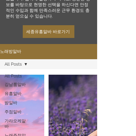
보를 바탕으로 현명한 선택을 하신다면 안정
적인 수입과 함께 만족스러운 근무 환경도 충
분히 얻으실 수 있습니다.
세종유흥알바 바로가기
노래방알바
All Posts
All Posts
강남룸알바
유흥알바
밤알바
주점알바
가라오케알
바
노래주점알