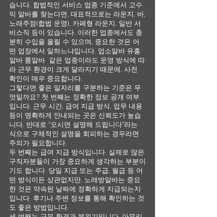
습니다. 합법적인 서비스 업종 기준에서 고수
익 알바를 찾는다면, 대표적으로는 라운지, 바,
노래주점(합법 운영), 카페형 라운지, 일반 서
비스직 등이 있습니다. 이러한 업종에서도 충
분히 수입을 올릴 수 있으며, 중요한 것은 어
떤 업장에서 일하느냐입니다. 업소알바 유흥
알바 룸알바 같은 업종이라도 운영 방식에 따
라 근무 환경이 크게 달라지기 때문에, 사전
확인이 매우 중요합니다.
그렇다면 좋은 일자리를 구분하는 기준은 무
엇일까요? 첫 번째는 정확한 정보 공개 여부
입니다. 근무 시간, 급여 지급 방식, 업무 내용
등이 명확하게 안내되는 곳은 신뢰도가 높습
니다. 반대로 “오시면 설명해 드립니다”라는
식으로 구체적인 설명을 회피하는 경우라면
주의가 필요합니다.
두 번째는 급여 지급 방식입니다. 실제로 많은
구직자분들이 가장 중요하게 생각하는 부분이
기도 합니다. 당일 지급 또는 주급, 월급 등 어
떤 방식이든 상관없지만, 노래방알바는 중요
한 것은 약속된 날짜에 정확하게 지급되는지
입니다. 후기나 주변 정보를 통해 확인하는 것
도 좋은 방법입니다.
세 번째는 근무 환경과 분위기입니다. 아무리