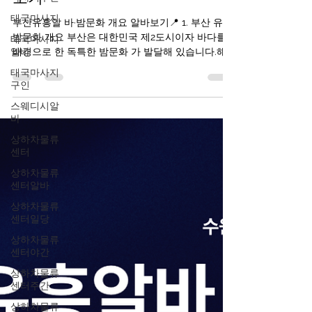
부산유흥알바·밤문화 개요 알바
태국마사지
보기
태국마사지
알바
부산유흥알 바·밤문화 개요 알바보기📍 1. 부산 유흥·
밤문화 개요 부산은 대한민국 제2도시이자 바다를
태국마사지
구인
배경으로 한 독특한 밤문화 가 발달해 있습니다.해
운대, 서면, 광안리 등 여러 지역이 밤에도 활기차며
스웨디시알
부산 유흥알바 클럽·바·라운지·포차·라이브바 등이
바
서로 다른 분위기를 제공합니다. 부산유흥알바 구인
상하차물류
구직사이트 부산의 밤문화는 크게 세 가지 축으로
센터
분류됩니다: 바·펍·클럽 문화 : 음악·칵테일·댄스 중심
상하차물류
해변가·루프탑 바 : 바다 전망과 함께하는 칵테일 문
센터알바
화 부산유흥알바 전통 포장마차·노래방 등 여유 있
는 밤 문화 ※ 이들은 대부분 합법적인 음식·음료 업
상하차물류
소 입니다. 2. 부산유흥알바핵심 유흥 지역별 특징
센터일당
🔹 서면 (Seomyeon) – 부산의 대표 밤문화 중심지
상하차물류
설명 : 부산에서 가장 활기찬 밤문화 지역으로, 지하
센터야간
철역 주변 전체가 유흥 밀집 지역입니다. 특징 클럽·
상하차물류
펍·바·라운지 가 밀집 외국인도 많이 찾는 곳 도보로
센터주간
여러 업소를 즐길 수 있
상하차물류