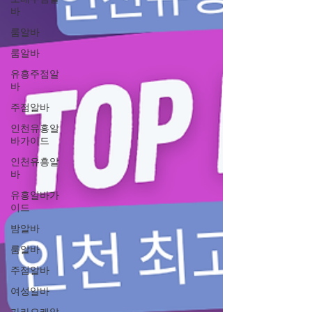
바
룸알바
룸알바
유흥주점알
바
주점알바
인천유흥알
바가이드
인천유흥알
바
유흥알바가
이드
밤알바
룸알바
주점알바
여성알바