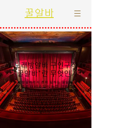
꿀알바
노래방알바 구인구직
"꿀알바"란 무엇인가
노래방알바에서 흔히 말하는 꿀알바란
근무 조건 대비 수입이 높고, 근무 강도·
스트레스·리스크가 비교적 낮은 일자리
를 의미합니다.단순히 시급이나 일당이
높다고 해서 꿀알바라고 부르지는 않으
며, 안전성·근무 환경·정산의 투명성·출
근 자유도까지 종합적으로 고려해 판단
합니다.