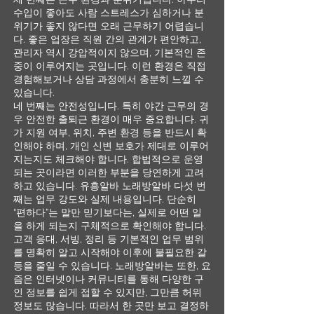
수입이 좋아도 사람 스트레스가 심하거나 분
위기가 좋지 않다면 오래 근무하기 어렵습니
다. 좋은 업장은 직원 간의 관계가 편안하고,
관리자 역시 강압적이지 않으며, 기본적인 존
중이 이루어지는 곳입니다. 이런 환경은 직접
경험해보거나 상담 과정에서 충분히 느낄 수
있습니다.
네 번째는 안전성입니다. 특히 야간 근무의 경
우 안전한 출퇴근 환경이 매우 중요합니다. 귀
가 지원 여부, 위치, 주변 환경 등을 반드시 확
인해야 하며, 개인 신변 보호가 제대로 이루어
지는지도 체크해야 합니다. 합법적으로 운영
되는 곳이라면 이러한 부분을 당연하게 고려
하고 있습니다. 유흥알바 노래방알바 다섯 번
째는 업무 강도와 실제 내용입니다. 단순히
“편하다”는 말만 믿기보다는, 실제로 어떤 일
을 하게 되는지 구체적으로 확인해야 합니다.
고객 응대, 서빙, 정리 등 기본적인 업무 범위
를 명확히 알고 시작해야 이후에 불필요한 갈
등을 줄일 수 있습니다. 노래방알바는 또한, 요
즘은 인터넷이나 커뮤니티를 통해 다양한 구
인 정보를 쉽게 접할 수 있지만, 그만큼 허위
정보도 많습니다. 따라서 한 곳만 보고 결정하