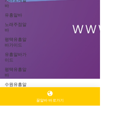
가라오케알
바
유흥알바
노래주점알
바
평택유흥알
바가이드
유흥알바가
이드
평택유흥알
바
수원유흥알
바
부산유흥알
꿀알바 바로가기
바
수유리마사
TV 유흥알바
지알바
1월 9일
2분 분량
마사지알바
인천유흥알바가이드 – 안정적인
마사지구인