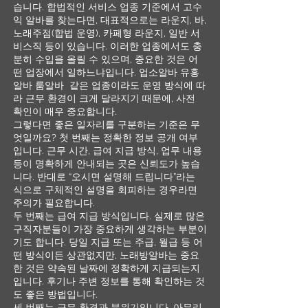
습니다. 합법적인 서비스 업종 기준에서 고수
익 알바를 찾는다면, 대표적으로는 라운지, 바,
노래주점(합법 운영), 카페형 라운지, 일반 서
비스직 등이 있습니다. 이러한 업종에서도 충
분히 수입을 올릴 수 있으며, 중요한 것은 어
떤 업장에서 일하느냐입니다. 업소알바 유흥
알바 룸알바 같은 업종이라도 운영 방식에 따
라 근무 환경이 크게 달라지기 때문에, 사전
확인이 매우 중요합니다.
그렇다면 좋은 일자리를 구분하는 기준은 무
엇일까요? 첫 번째는 정확한 정보 공개 여부
입니다. 근무 시간, 급여 지급 방식, 업무 내용
등이 명확하게 안내되는 곳은 신뢰도가 높습
니다. 반대로 “오시면 설명해 드립니다”라는
식으로 구체적인 설명을 회피하는 경우라면
주의가 필요합니다.
두 번째는 급여 지급 방식입니다. 실제로 많은
구직자분들이 가장 중요하게 생각하는 부분이
기도 합니다. 당일 지급 또는 주급, 월급 등 어
떤 방식이든 상관없지만, 노래방알바는 중요
한 것은 약속된 날짜에 정확하게 지급되는지
입니다. 후기나 주변 정보를 통해 확인하는 것
도 좋은 방법입니다.
세 번째는 근무 환경과 분위기입니다. 아무리