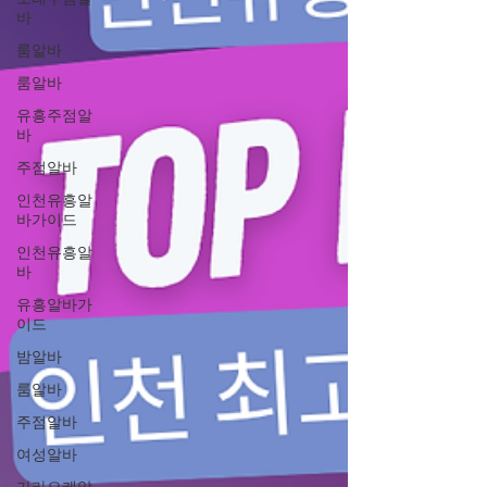
바
룸알바
룸알바
유흥주점알
바
주점알바
인천유흥알
바가이드
인천유흥알
바
유흥알바가
이드
밤알바
룸알바
주점알바
여성알바