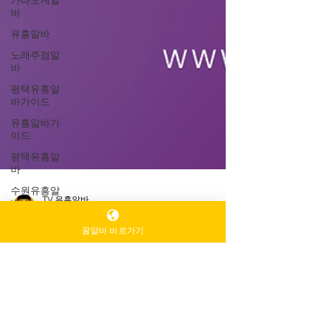
가라오케알
바
유흥알바
노래주점알
바
평택유흥알
바가이드
유흥알바가
이드
평택유흥알
바
수원유흥알
바
부산유흥알
TV 유흥알바
꿀알바 바로가기
바
1월 9일
2분 분량
수유리마사
인천유흥알바가이드 – 안정적인
지알바
수입을 원하는 분들을 위한 현실
마사지알바
안내서
마사지구인