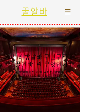
꿀알바
노래방알바 구인구직
"꿀알바"란 무엇인가
노래방알바에서 흔히 말하는 꿀알바란
근무 조건 대비 수입이 높고, 근무 강도·
스트레스·리스크가 비교적 낮은 일자리
를 의미합니다.단순히 시급이나 일당이
높다고 해서 꿀알바라고 부르지는 않으
며, 안전성·근무 환경·정산의 투명성·출
근 자유도까지 종합적으로 고려해 판단
합니다.