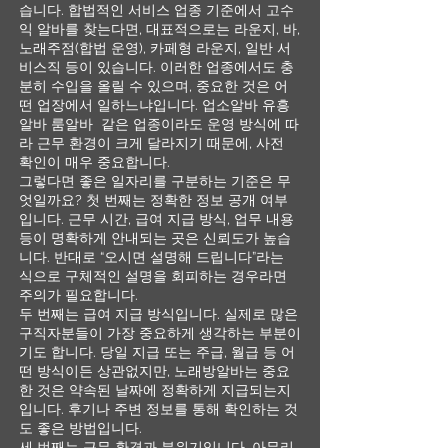
습니다. 합법적인 서비스 업종 기준에서 고수
익 알바를 찾는다면, 대표적으로는 라운지, 바,
노래주점(합법 운영), 카페형 라운지, 일반 서
비스직 등이 있습니다. 이러한 업종에서도 충
분히 수입을 올릴 수 있으며, 중요한 것은 어
떤 업장에서 일하느냐입니다. 업소알바 유흥
알바 룸알바 같은 업종이라도 운영 방식에 따
라 근무 환경이 크게 달라지기 때문에, 사전
확인이 매우 중요합니다.
그렇다면 좋은 일자리를 구분하는 기준은 무
엇일까요? 첫 번째는 정확한 정보 공개 여부
입니다. 근무 시간, 급여 지급 방식, 업무 내용
등이 명확하게 안내되는 곳은 신뢰도가 높습
니다. 반대로 “오시면 설명해 드립니다”라는
식으로 구체적인 설명을 회피하는 경우라면
주의가 필요합니다.
두 번째는 급여 지급 방식입니다. 실제로 많은
구직자분들이 가장 중요하게 생각하는 부분이
기도 합니다. 당일 지급 또는 주급, 월급 등 어
떤 방식이든 상관없지만, 노래방알바는 중요
한 것은 약속된 날짜에 정확하게 지급되는지
입니다. 후기나 주변 정보를 통해 확인하는 것
도 좋은 방법입니다.
세 번째는 근무 환경과 분위기입니다. 아무리