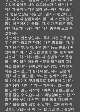
수입이 좋아도 사람 스트레스가 심하거나 분
위기가 좋지 않다면 오래 근무하기 어렵습니
다. 좋은 업장은 직원 간의 관계가 편안하고,
관리자 역시 강압적이지 않으며, 기본적인 존
중이 이루어지는 곳입니다. 이런 환경은 직접
경험해보거나 상담 과정에서 충분히 느낄 수
있습니다.
네 번째는 안전성입니다. 특히 야간 근무의 경
우 안전한 출퇴근 환경이 매우 중요합니다. 귀
가 지원 여부, 위치, 주변 환경 등을 반드시 확
인해야 하며, 개인 신변 보호가 제대로 이루어
지는지도 체크해야 합니다. 합법적으로 운영
되는 곳이라면 이러한 부분을 당연하게 고려
하고 있습니다. 유흥알바 노래방알바 다섯 번
째는 업무 강도와 실제 내용입니다. 단순히
“편하다”는 말만 믿기보다는, 실제로 어떤 일
을 하게 되는지 구체적으로 확인해야 합니다.
고객 응대, 서빙, 정리 등 기본적인 업무 범위
를 명확히 알고 시작해야 이후에 불필요한 갈
등을 줄일 수 있습니다. 노래방알바는 또한, 요
즘은 인터넷이나 커뮤니티를 통해 다양한 구
인 정보를 쉽게 접할 수 있지만, 그만큼 허위
정보도 많습니다. 따라서 한 곳만 보고 결정하