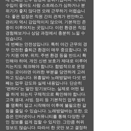
수입이 좋아도 사람 스트레스가 심하거나 분
위기가 좋지 않다면 오래 근무하기 어렵습니
다. 좋은 업장은 직원 간의 관계가 편안하고,
관리자 역시 강압적이지 않으며, 기본적인 존
중이 이루어지는 곳입니다. 이런 환경은 직접
경험해보거나 상담 과정에서 충분히 느낄 수
있습니다.
네 번째는 안전성입니다. 특히 야간 근무의 경
우 안전한 출퇴근 환경이 매우 중요합니다. 귀
가 지원 여부, 위치, 주변 환경 등을 반드시 확
인해야 하며, 개인 신변 보호가 제대로 이루어
지는지도 체크해야 합니다. 합법적으로 운영
되는 곳이라면 이러한 부분을 당연하게 고려
하고 있습니다. 유흥알바 노래방알바 다섯 번
째는 업무 강도와 실제 내용입니다. 단순히
“편하다”는 말만 믿기보다는, 실제로 어떤 일
을 하게 되는지 구체적으로 확인해야 합니다.
고객 응대, 서빙, 정리 등 기본적인 업무 범위
를 명확히 알고 시작해야 이후에 불필요한 갈
등을 줄일 수 있습니다. 노래방알바는 또한, 요
즘은 인터넷이나 커뮤니티를 통해 다양한 구
인 정보를 쉽게 접할 수 있지만, 그만큼 허위
정보도 많습니다. 따라서 한 곳만 보고 결정하