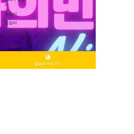
바
룸알바
룸알바
유흥주점알
바
주점알바
인천유흥알
바가이드
꿀알바 바로가기
인천유흥알
바
유흥알바가
이드
밤알바
룸알바
주점알바
여성알바