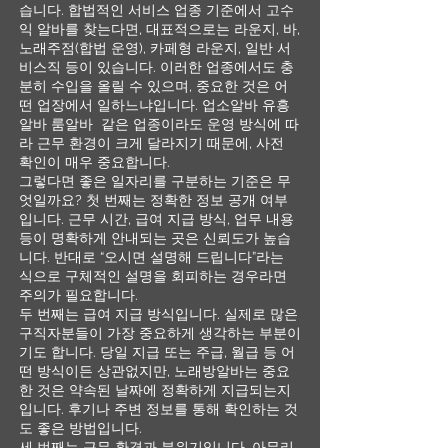
습니다. 합법적인 서비스 업종 기준에서 고수
익 알바를 찾는다면, 대표적으로는 라운지, 바,
노래주점(합법 운영), 카페형 라운지, 일반 서
비스직 등이 있습니다. 이러한 업종에서도 충
분히 수입을 올릴 수 있으며, 중요한 것은 어
떤 업장에서 일하느냐입니다. 업소알바 유흥
알바 룸알바 같은 업종이라도 운영 방식에 따
라 근무 환경이 크게 달라지기 때문에, 사전
확인이 매우 중요합니다.
그렇다면 좋은 일자리를 구분하는 기준은 무
엇일까요? 첫 번째는 정확한 정보 공개 여부
입니다. 근무 시간, 급여 지급 방식, 업무 내용
등이 명확하게 안내되는 곳은 신뢰도가 높습
니다. 반대로 “오시면 설명해 드립니다”라는
식으로 구체적인 설명을 회피하는 경우라면
주의가 필요합니다.
두 번째는 급여 지급 방식입니다. 실제로 많은
구직자분들이 가장 중요하게 생각하는 부분이
기도 합니다. 당일 지급 또는 주급, 월급 등 어
떤 방식이든 상관없지만, 노래방알바는 중요
한 것은 약속된 날짜에 정확하게 지급되는지
입니다. 후기나 주변 정보를 통해 확인하는 것
도 좋은 방법입니다.
세 번째는 근무 환경과 분위기입니다. 아무리