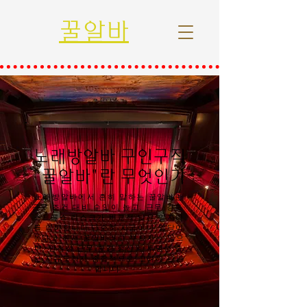
꿀알바
노래방알바 구인구직
"꿀알바"란 무엇인가
노래방알바에서 흔히 말하는 꿀알바란
근무 조건 대비 수입이 높고, 근무 강도·
스트레스·리스크가 비교적 낮은 일자리
를 의미합니다.단순히 시급이나 일당이
높다고 해서 꿀알바라고 부르지는 않으
며, 안전성·근무 환경·정산의 투명성·출
근 자유도까지 종합적으로 고려해 판단
합니다.