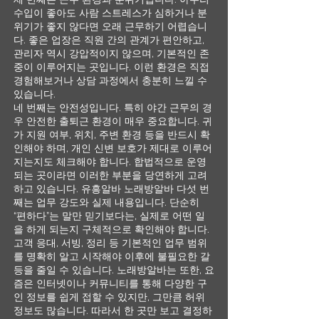
수입이 좋아도 사람 스트레스가 심하거나 분
위기가 좋지 않다면 오래 근무하기 어렵습니
다. 좋은 업장은 직원 간의 관계가 편안하고,
관리자 역시 강압적이지 않으며, 기본적인 존
중이 이루어지는 곳입니다. 이런 환경은 직접
경험해보거나 상담 과정에서 충분히 느낄 수
있습니다.
네 번째는 안전성입니다. 특히 야간 근무의 경
우 안전한 출퇴근 환경이 매우 중요합니다. 귀
가 지원 여부, 위치, 주변 환경 등을 반드시 확
인해야 하며, 개인 신변 보호가 제대로 이루어
지는지도 체크해야 합니다. 합법적으로 운영
되는 곳이라면 이러한 부분을 당연하게 고려
하고 있습니다. 유흥알바 노래방알바 다섯 번
째는 업무 강도와 실제 내용입니다. 단순히
“편하다”는 말만 믿기보다는, 실제로 어떤 일
을 하게 되는지 구체적으로 확인해야 합니다.
고객 응대, 서빙, 정리 등 기본적인 업무 범위
를 명확히 알고 시작해야 이후에 불필요한 갈
등을 줄일 수 있습니다. 노래방알바는 또한, 요
즘은 인터넷이나 커뮤니티를 통해 다양한 구
인 정보를 쉽게 접할 수 있지만, 그만큼 허위
정보도 많습니다. 따라서 한 곳만 보고 결정하