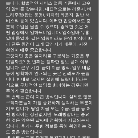
습니다. 합법적인 서비스 업종 기준에서 고수
익 알바를 찾는다면, 대표적으로는 라운지, 바,
노래주점(합법 운영), 카페형 라운지, 일반 서
비스직 등이 있습니다. 이러한 업종에서도 충
분히 수입을 올릴 수 있으며, 중요한 것은 어
떤 업장에서 일하느냐입니다. 업소알바 유흥
알바 룸알바 같은 업종이라도 운영 방식에 따
라 근무 환경이 크게 달라지기 때문에, 사전
확인이 매우 중요합니다.
그렇다면 좋은 일자리를 구분하는 기준은 무
엇일까요? 첫 번째는 정확한 정보 공개 여부
입니다. 근무 시간, 급여 지급 방식, 업무 내용
등이 명확하게 안내되는 곳은 신뢰도가 높습
니다. 반대로 “오시면 설명해 드립니다”라는
식으로 구체적인 설명을 회피하는 경우라면
주의가 필요합니다.
두 번째는 급여 지급 방식입니다. 실제로 많은
구직자분들이 가장 중요하게 생각하는 부분이
기도 합니다. 당일 지급 또는 주급, 월급 등 어
떤 방식이든 상관없지만, 노래방알바는 중요
한 것은 약속된 날짜에 정확하게 지급되는지
입니다. 후기나 주변 정보를 통해 확인하는 것
도 좋은 방법입니다.
세 번째는 근무 환경과 분위기입니다. 아무리