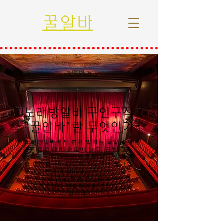
꿀알바
노래방알바 구인구직
"꿀알바"란 무엇인가
노래방알바에서 흔히 말하는 꿀알바란
근무 조건 대비 수입이 높고, 근무 강도·
스트레스·리스크가 비교적 낮은 일자리
를 의미합니다.단순히 시급이나 일당이
높다고 해서 꿀알바라고 부르지는 않으
며, 안전성·근무 환경·정산의 투명성·출
근 자유도까지 종합적으로 고려해 판단
합니다.