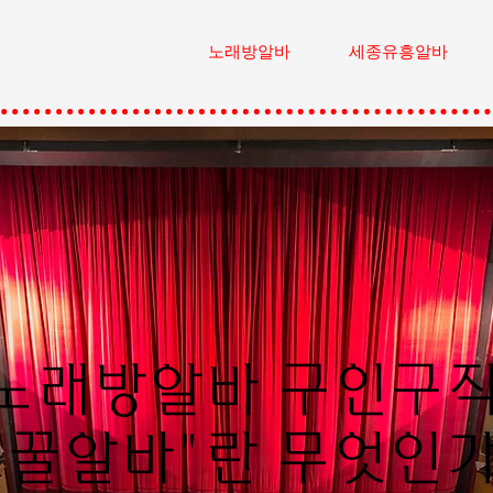
노래방알바
세종유흥알바
노래방알바 구인구
"꿀알바"란 무엇인