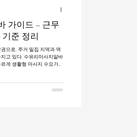
밤알바
룸알바
 가이드 – 근무
이드
유흥알바가이드
 기준 정리
권으로, 주거 밀집 지역과 역
마사지구인
태국마사지
가지고 있다. 수유리마사지알바
다르게 생활형 마사지 수요가
근무를 원하는 사람들에게 적합
된다. 특히 스포츠마사지, 일
아 초보자 진입 부담이 비교적
지알바 구
마사지 상권 특징 수유리는 수
되어 있으며, 인근 주거지역
사자들이 주요 고객층이다. 일
중이 높은 구조 라서 매장 분
적인 편이다. 유동 인구는 많