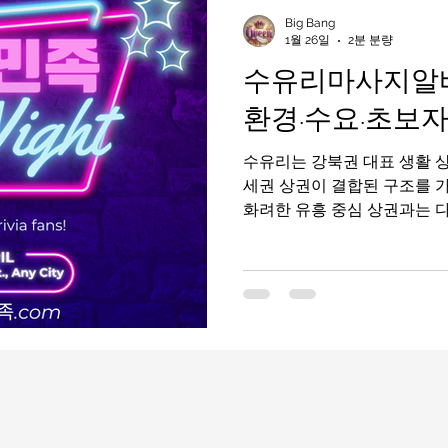
인천유흥알바가이드
인천유흥알바
유흥알바가이드
Big Bang
1월 26일
2분 분량
수유리마사지알바
라오케알바
유흥알바
노래주점알바
평택유흥알바가
환경·수요·초보자
수유리는 강북권 대표 생활 상
부산유흥알바
수유리마사지알바
마사지알바
세권 상권이 결합된 구조를 
화려한 유흥 중심 상권과는 
안정적인 지역으로, 꾸준한 
한 마사지알바 지역으로 평가
반 마사지 위주의 매장이 많
낮다. 수유리마사지알바 구인구직 1. 수유리마사
인주기 마다 틀리다 수유리 
유역을 중심으로 상권이 형성
거주민과 직장인, 자영업 종
회성 방문보다 재방문·단골 비
위기가 비교적 차분하고 안정