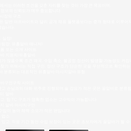
지만 과도하게 붐비는 상권은
서는 이러한 조건을 갖춘 자리를 찾는 것이 가장 큰 목표이며,
쁘거나 경쟁이 심한 환경을 
 정보의 신뢰도가 매우 중요합니다.
는다. 2. 수유리 마사지알바
시장의 구조
다음과 같
 일반 아르바이트와 달리 공개 채용 플랫폼보다는 중개 형태로 이루어지
같습니다.
 실장)
(팀장,
유흥알바
매니저)
폼 또는 소개 사이트
알바 지원자)유흥알바
가 많을수록 조건 왜곡, 수입 축소, 불공정 정산이 발생할 가능성
도 커집
찾기 위해서는 직접 구인, 정산 구조가 단순한 곳을 우선적으로 확인하는
바
분류되는 대표적인 유흥알바 마사지알바 유형
바구인구직 사이트
낮고 손님과의 대화 위주로 진행되며,술 강요가 적은 곳은 꿀알바로 분류됩
미 알바
고, 팁·TC 구조가 명확한 업소는 고수익이 가능합니다.
지 알바 마사지구인
수입이 높아 체력 소모가 적은 편입니다.
 업소
있고, 적응 기간 동안 수입 보장이 있는 곳은 초보자에게 꿀알바가 될 수