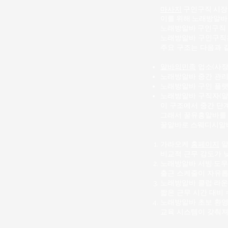
마사지
구인구직 시장에
이를 위해 노래방알바
노래방알바
구인구직 
노래방알바 구인구직은
주요 구조는 다음과 
알바의민족
업소(사장,
노래방알바 중간 관리
노래방알바 구인 플랫
노래방알바 구직자(
이 구조에서 중간 단계
그래서 꿀유흥알바를 
꿀알바로
스웨디시알
가라오케
홈페이지
알
비교적 근무 강도가 
노래방알바
서빙·도우
출근 스케줄이 자유롭
노래방알바 클럽·라운
짧은 근무 시간 대비 
노래방알바 초보 환영
교육 시스템이 갖춰져 