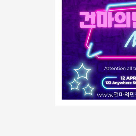
유흥주점알바
주점알바
주점알바
여성알바
가
평택유흥알바
수원유흥알바
태국마사지알바