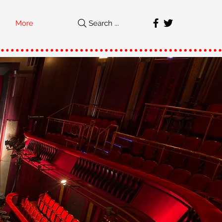
More
Search ...
직
가