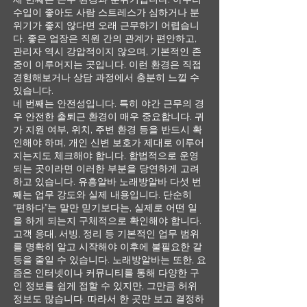
수입이 좋아도 사람 스트레스가 심하거나 분
위기가 좋지 않다면 오래 근무하기 어렵습니
다. 좋은 업장은 직원 간의 관계가 편안하고,
관리자 역시 강압적이지 않으며, 기본적인 존
중이 이루어지는 곳입니다. 이런 환경은 직접
경험해보거나 상담 과정에서 충분히 느낄 수
있습니다.
네 번째는 안전성입니다. 특히 야간 근무의 경
우 안전한 출퇴근 환경이 매우 중요합니다. 귀
가 지원 여부, 위치, 주변 환경 등을 반드시 확
인해야 하며, 개인 신변 보호가 제대로 이루어
지는지도 체크해야 합니다. 합법적으로 운영
되는 곳이라면 이러한 부분을 당연하게 고려
하고 있습니다. 유흥알바 노래방알바 다섯 번
째는 업무 강도와 실제 내용입니다. 단순히
“편하다”는 말만 믿기보다는, 실제로 어떤 일
을 하게 되는지 구체적으로 확인해야 합니다.
고객 응대, 서빙, 정리 등 기본적인 업무 범위
를 명확히 알고 시작해야 이후에 불필요한 갈
등을 줄일 수 있습니다. 노래방알바는 또한, 요
즘은 인터넷이나 커뮤니티를 통해 다양한 구
인 정보를 쉽게 접할 수 있지만, 그만큼 허위
정보도 많습니다. 따라서 한 곳만 보고 결정하