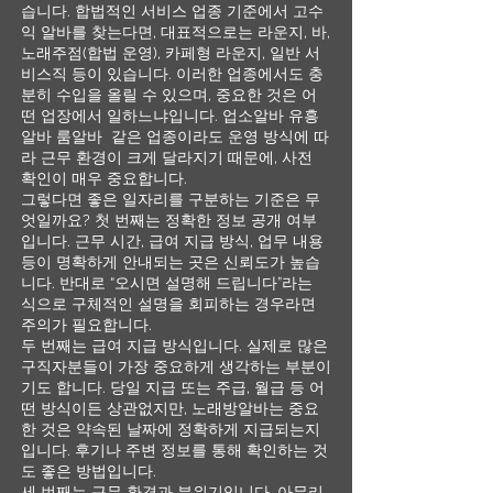
습니다. 합법적인 서비스 업종 기준에서 고수
익 알바를 찾는다면, 대표적으로는 라운지, 바,
노래주점(합법 운영), 카페형 라운지, 일반 서
비스직 등이 있습니다. 이러한 업종에서도 충
분히 수입을 올릴 수 있으며, 중요한 것은 어
떤 업장에서 일하느냐입니다. 업소알바 유흥
알바 룸알바 같은 업종이라도 운영 방식에 따
라 근무 환경이 크게 달라지기 때문에, 사전
확인이 매우 중요합니다.
그렇다면 좋은 일자리를 구분하는 기준은 무
엇일까요? 첫 번째는 정확한 정보 공개 여부
입니다. 근무 시간, 급여 지급 방식, 업무 내용
등이 명확하게 안내되는 곳은 신뢰도가 높습
니다. 반대로 “오시면 설명해 드립니다”라는
식으로 구체적인 설명을 회피하는 경우라면
주의가 필요합니다.
두 번째는 급여 지급 방식입니다. 실제로 많은
구직자분들이 가장 중요하게 생각하는 부분이
기도 합니다. 당일 지급 또는 주급, 월급 등 어
떤 방식이든 상관없지만, 노래방알바는 중요
한 것은 약속된 날짜에 정확하게 지급되는지
입니다. 후기나 주변 정보를 통해 확인하는 것
도 좋은 방법입니다.
세 번째는 근무 환경과 분위기입니다. 아무리