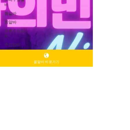
바
룸알바
룸알바
유흥주점알
바
주점알바
인천유흥알
바가이드
꿀알바 바로가기
인천유흥알
바
유흥알바가
이드
밤알바
룸알바
주점알바
여성알바