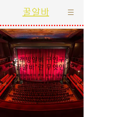
꿀알바
노래방알바 구인구직
"꿀알바"란 무엇인가
노래방알바에서 흔히 말하는 꿀알바란
근무 조건 대비 수입이 높고, 근무 강도·
스트레스·리스크가 비교적 낮은 일자리
를 의미합니다.단순히 시급이나 일당이
높다고 해서 꿀알바라고 부르지는 않으
며, 안전성·근무 환경·정산의 투명성·출
근 자유도까지 종합적으로 고려해 판단
합니다.