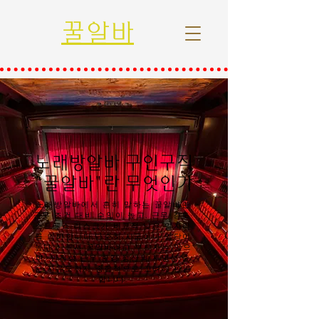
꿀알바
노래방알바 구인구직
"꿀알바"란 무엇인가
노래방알바에서 흔히 말하는 꿀알바란
근무 조건 대비 수입이 높고, 근무 강도·
스트레스·리스크가 비교적 낮은 일자리
를 의미합니다.단순히 시급이나 일당이
높다고 해서 꿀알바라고 부르지는 않으
며, 안전성·근무 환경·정산의 투명성·출
근 자유도까지 종합적으로 고려해 판단
합니다.