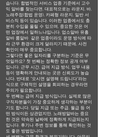
습니다. 합법적인 서비스 업종 기준에서 고수
익 알바를 찾는다면, 대표적으로는 라운지, 바,
노래주점(합법 운영), 카페형 라운지, 일반 서
비스직 등이 있습니다. 이러한 업종에서도 충
분히 수입을 올릴 수 있으며, 중요한 것은 어
떤 업장에서 일하느냐입니다. 업소알바 유흥
알바 룸알바 같은 업종이라도 운영 방식에 따
라 근무 환경이 크게 달라지기 때문에, 사전
확인이 매우 중요합니다.
그렇다면 좋은 일자리를 구분하는 기준은 무
엇일까요? 첫 번째는 정확한 정보 공개 여부
입니다. 근무 시간, 급여 지급 방식, 업무 내용
등이 명확하게 안내되는 곳은 신뢰도가 높습
니다. 반대로 “오시면 설명해 드립니다”라는
식으로 구체적인 설명을 회피하는 경우라면
주의가 필요합니다.
두 번째는 급여 지급 방식입니다. 실제로 많은
구직자분들이 가장 중요하게 생각하는 부분이
기도 합니다. 당일 지급 또는 주급, 월급 등 어
떤 방식이든 상관없지만, 노래방알바는 중요
한 것은 약속된 날짜에 정확하게 지급되는지
입니다. 후기나 주변 정보를 통해 확인하는 것
도 좋은 방법입니다.
세 번째는 근무 환경과 분위기입니다. 아무리