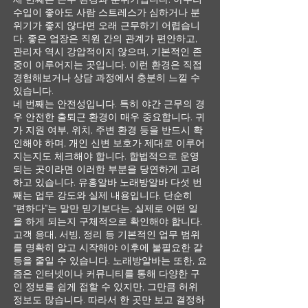
수입이 좋아도 사람 스트레스가 심하거나 분
위기가 좋지 않다면 오래 근무하기 어렵습니
다. 좋은 업장은 직원 간의 관계가 편안하고,
관리자 역시 강압적이지 않으며, 기본적인 존
중이 이루어지는 곳입니다. 이런 환경은 직접
경험해보거나 상담 과정에서 충분히 느낄 수
있습니다.
네 번째는 안전성입니다. 특히 야간 근무의 경
우 안전한 출퇴근 환경이 매우 중요합니다. 귀
가 지원 여부, 위치, 주변 환경 등을 반드시 확
인해야 하며, 개인 신변 보호가 제대로 이루어
지는지도 체크해야 합니다. 합법적으로 운영
되는 곳이라면 이러한 부분을 당연하게 고려
하고 있습니다. 유흥알바 노래방알바 다섯 번
째는 업무 강도와 실제 내용입니다. 단순히
“편하다”는 말만 믿기보다는, 실제로 어떤 일
을 하게 되는지 구체적으로 확인해야 합니다.
고객 응대, 서빙, 정리 등 기본적인 업무 범위
를 명확히 알고 시작해야 이후에 불필요한 갈
등을 줄일 수 있습니다. 노래방알바는 또한, 요
즘은 인터넷이나 커뮤니티를 통해 다양한 구
인 정보를 쉽게 접할 수 있지만, 그만큼 허위
정보도 많습니다. 따라서 한 곳만 보고 결정하