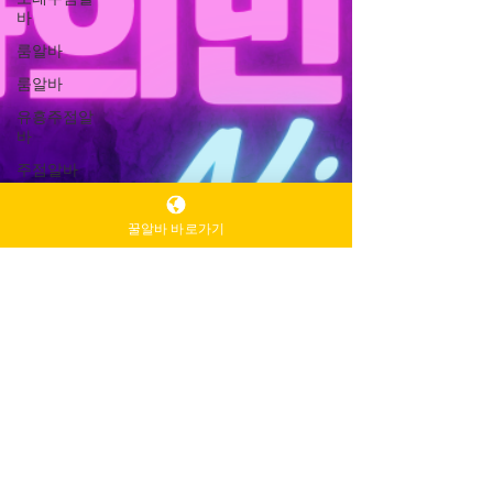
바
룸알바
룸알바
유흥주점알
바
주점알바
인천유흥알
바가이드
꿀알바 바로가기
인천유흥알
바
유흥알바가
이드
밤알바
룸알바
주점알바
여성알바