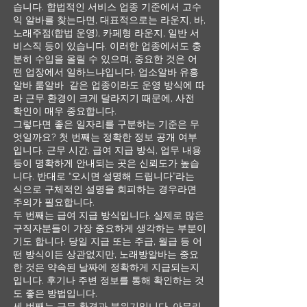
습니다. 합법적인 서비스 업종 기준에서 고수
익 알바를 찾는다면, 대표적으로는 라운지, 바,
노래주점(합법 운영), 카페형 라운지, 일반 서
비스직 등이 있습니다. 이러한 업종에서도 충
분히 수입을 올릴 수 있으며, 중요한 것은 어
떤 업장에서 일하느냐입니다. 업소알바 유흥
알바 룸알바 같은 업종이라도 운영 방식에 따
라 근무 환경이 크게 달라지기 때문에, 사전
확인이 매우 중요합니다.
그렇다면 좋은 일자리를 구분하는 기준은 무
엇일까요? 첫 번째는 정확한 정보 공개 여부
입니다. 근무 시간, 급여 지급 방식, 업무 내용
등이 명확하게 안내되는 곳은 신뢰도가 높습
니다. 반대로 “오시면 설명해 드립니다”라는
식으로 구체적인 설명을 회피하는 경우라면
주의가 필요합니다.
두 번째는 급여 지급 방식입니다. 실제로 많은
구직자분들이 가장 중요하게 생각하는 부분이
기도 합니다. 당일 지급 또는 주급, 월급 등 어
떤 방식이든 상관없지만, 노래방알바는 중요
한 것은 약속된 날짜에 정확하게 지급되는지
입니다. 후기나 주변 정보를 통해 확인하는 것
도 좋은 방법입니다.
세 번째는 근무 환경과 분위기입니다. 아무리