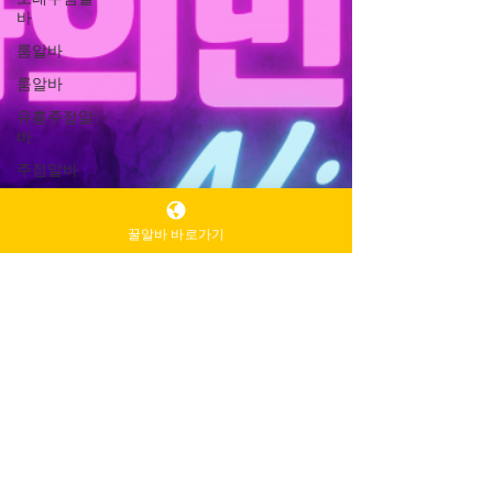
바
룸알바
룸알바
유흥주점알
바
주점알바
인천유흥알
바가이드
꿀알바 바로가기
인천유흥알
바
유흥알바가
이드
밤알바
룸알바
주점알바
여성알바