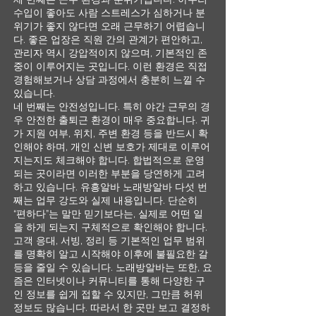
수입이 좋아도 사람 스트레스가 심하거나 분
위기가 좋지 않다면 오래 근무하기 어렵습니
다. 좋은 업장은 직원 간의 관계가 편안하고,
관리자 역시 강압적이지 않으며, 기본적인 존
중이 이루어지는 곳입니다. 이런 환경은 직접
경험해보거나 상담 과정에서 충분히 느낄 수
있습니다.
네 번째는 안전성입니다. 특히 야간 근무의 경
우 안전한 출퇴근 환경이 매우 중요합니다. 귀
가 지원 여부, 위치, 주변 환경 등을 반드시 확
인해야 하며, 개인 신변 보호가 제대로 이루어
지는지도 체크해야 합니다. 합법적으로 운영
되는 곳이라면 이러한 부분을 당연하게 고려
하고 있습니다. 유흥알바 노래방알바 다섯 번
째는 업무 강도와 실제 내용입니다. 단순히
“편하다”는 말만 믿기보다는, 실제로 어떤 일
을 하게 되는지 구체적으로 확인해야 합니다.
고객 응대, 서빙, 정리 등 기본적인 업무 범위
를 명확히 알고 시작해야 이후에 불필요한 갈
등을 줄일 수 있습니다. 노래방알바는 또한, 요
즘은 인터넷이나 커뮤니티를 통해 다양한 구
인 정보를 쉽게 접할 수 있지만, 그만큼 허위
정보도 많습니다. 따라서 한 곳만 보고 결정하