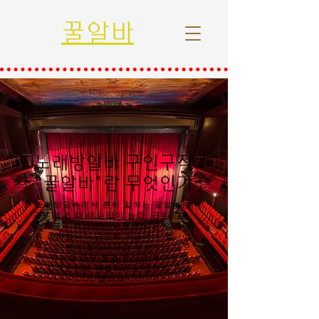
꿀알바
노래방알바 구인구직
"꿀알바"란 무엇인가
노래방알바에서 흔히 말하는 꿀알바란
근무 조건 대비 수입이 높고, 근무 강도·
스트레스·리스크가 비교적 낮은 일자리
를 의미합니다.단순히 시급이나 일당이
높다고 해서 꿀알바라고 부르지는 않으
며, 안전성·근무 환경·정산의 투명성·출
근 자유도까지 종합적으로 고려해 판단
합니다.