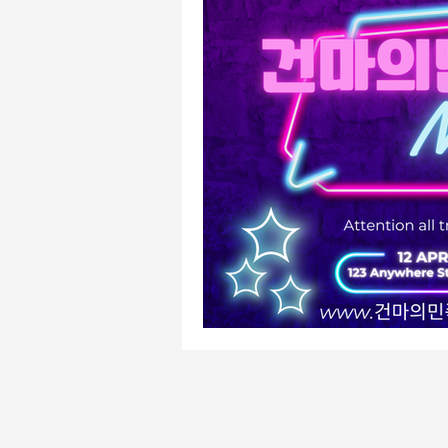
유흥주점알바
주점알바
주점알바
여성알바
가
평택유흥알바
수원유흥알바
태국마사지알바