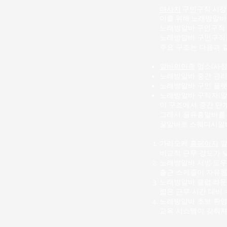
마사지
구인구직 시장에
이를 위해 노래방알바
노래방알바
구인구직 
노래방알바 구인구직은
주요 구조는 다음과 
알바의민족
업소(사장,
노래방알바 중간 관리
노래방알바 구인 플랫
노래방알바 구직자(
이 구조에서 중간 단계
그래서 꿀유흥알바를 
꿀알바로
스웨디시알
가라오케
홈페이지
알
비교적 근무 강도가 
노래방알바
서빙·도우
출근 스케줄이 자유롭
노래방알바 클럽·라운
짧은 근무 시간 대비 
노래방알바 초보 환영
교육 시스템이 갖춰져 