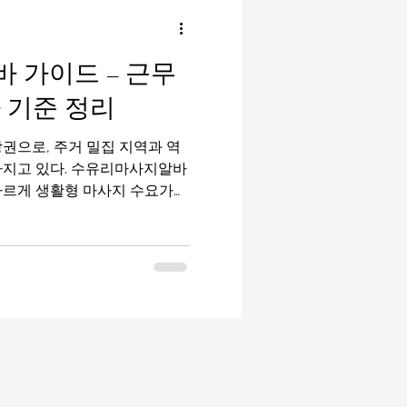
밤알바
룸알바
 가이드 – 근무
이드
유흥알바가이드
 기준 정리
권으로, 주거 밀집 지역과 역
마사지구인
태국마사지
가지고 있다. 수유리마사지알바
다르게 생활형 마사지 수요가
근무를 원하는 사람들에게 적합
된다. 특히 스포츠마사지, 일
아 초보자 진입 부담이 비교적
지알바 구
마사지 상권 특징 수유리는 수
되어 있으며, 인근 주거지역
사자들이 주요 고객층이다. 일
중이 높은 구조 라서 매장 분
적인 편이다. 유동 인구는 많