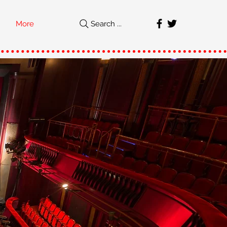
More
Search ...
직
가