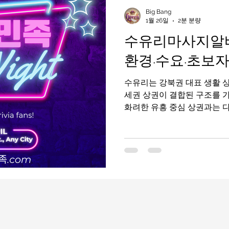
인천유흥알바가이드
인천유흥알바
유흥알바가이드
Big Bang
1월 26일
2분 분량
수유리마사지알바
라오케알바
유흥알바
노래주점알바
평택유흥알바가
환경·수요·초보자
수유리는 강북권 대표 생활 상
부산유흥알바
수유리마사지알바
마사지알바
세권 상권이 결합된 구조를 
화려한 유흥 중심 상권과는 
안정적인 지역으로, 꾸준한 
한 마사지알바 지역으로 평가
반 마사지 위주의 매장이 많
낮다. 수유리마사지알바 구인구직 1. 수유리마사
인주기 마다 틀리다 수유리 
유역을 중심으로 상권이 형성
거주민과 직장인, 자영업 종
회성 방문보다 재방문·단골 비
위기가 비교적 차분하고 안정