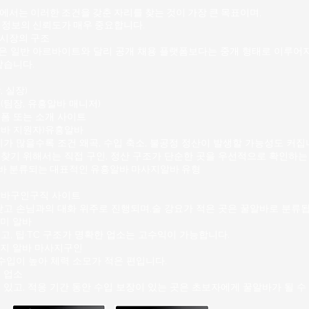
지만 과도하게 붐비는 상권은
서는 이러한 조건을 갖춘 자리를 찾는 것이 가장 큰 목표이며,
쁘거나 경쟁이 심한 환경을 
 정보의 신뢰도가 매우 중요합니다.
는다. 2. 수유리 마사지알바
시장의 구조
다음과 같
 일반 아르바이트와 달리 공개 채용 플랫폼보다는 중개 형태로 이루어지
같습니다.
 실장)
(팀장,
유흥알바
매니저)
폼 또는 소개 사이트
알바 지원자)유흥알바
가 많을수록 조건 왜곡, 수입 축소, 불공정 정산이 발생할 가능성
도 커집
찾기 위해서는 직접 구인, 정산 구조가 단순한 곳을 우선적으로 확인하는
바
분류되는 대표적인 유흥알바 마사지알바 유형
바구인구직 사이트
낮고 손님과의 대화 위주로 진행되며,술 강요가 적은 곳은 꿀알바로 분류됩
미 알바
고, 팁·TC 구조가 명확한 업소는 고수익이 가능합니다.
지 알바 마사지구인
수입이 높아 체력 소모가 적은 편입니다.
 업소
있고, 적응 기간 동안 수입 보장이 있는 곳은 초보자에게 꿀알바가 될 수