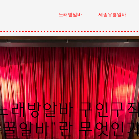
노래방알바
세종유흥알바
노래방알바 구인구
"꿀알바"란 무엇인