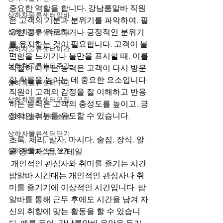
중요한 역할을 합니다. 강남룸알바 직원
상하차물류센터알바
은 고객의 기분과 분위기를 파악하여, 필
요한 경우 위로하거나 긍정적인 분위기
상하차물류센터일당
를 유지하는 것이 필요합니다. 고객이 불
상하차물류센터야간
편함을 느끼거나 불만을 표시할 때, 이를 
상하차물류센터주간
적절히 다루는 능력은 고객이 다시 방문
할 확률을 높이는 데 중요한 요소입니다. 
상하차물류센터구인
직원이 고객의 감정을 잘 이해하고 반응
상하차물류센터모집
하는 능력은 고객의 충성도를 높이고, 긍
정적인 리뷰를 유도할 수 있습니다.
상하차물류센터초보
상하차물류센터단기
초록, 체리, 발사, 마시다, 술집, 장식, 알
상하차물류센터장기
콜 중독자, 럼, 칵테일
 개인적인 관심사와 취미를 즐기는 시간
밤알바 시간대는 개인적인 관심사나 취
미를 즐기기에 이상적인 시간입니다. 밤
알바를 통해 근무 후에도 시간을 남겨 자
신의 취향에 맞는 활동을 할 수 있습니