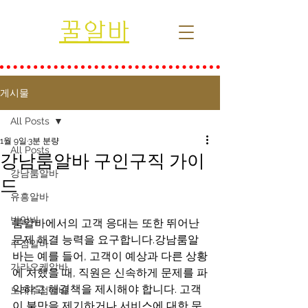
꿀알바
게시물
All Posts
1월 9일
3분 분량
All Posts
강남룸알바 구인구직 가이
강남룸알바
드
유흥알바
밤알바
룸알바에서의 고객 응대는 또한 뛰어난 
문제 해결 능력을 요구합니다.강남룸알
주점알바
바는 예를 들어, 고객이 예상과 다른 상황
가라오케알바
에 처했을 때, 직원은 신속하게 문제를 파
악하고 해결책을 제시해야 합니다. 고객
노래주점알바
이 불만을 제기하거나 서비스에 대한 문