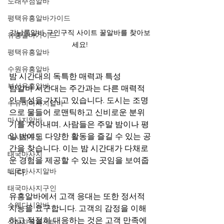
노래주점알바
평택유흥알바가이드
강남룸알바 구인구직 사이트 꿀알바를 찾아보
유흥알바가이드
세요!
평택유흥알바
수원유흥알바
밤 시간대의 독특한 매력과 특성
부산유흥알바
밤알바 시간대는 주간과는 다른 매력적
인 특성을 가지고 있습니다. 도시는 조명
수유리마사지알바
으로 물들어 로맨틱하고 신비로운 분위
마사지알바
기를 자아내며, 사람들은 주말 밤이나 평
일 밤에도 다양한 활동을 즐길 수 있는 공
마사지구인
간을 찾습니다. 이는 밤 시간대가 다채로
태국마사지
운 경험을 제공할 수 있는 곳임을 보여줍
태국마사지알바
니다.
태국마사지구인
유흥알바에서 고객 응대는 또한 정서적 
스웨디시알바
지능을 요구합니다. 고객의 감정을 이해
하고 적절히 대응하는 것은 고객 만족에 
상하차물류센터